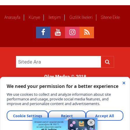
Anasayfa
Künye
İletişim
Gizlilik İlkeleri
Sitene Ekle
Olay Medya
© 2018
Sitemizde kullanılan içerik ve görsellerin tüm hakları saklıdır, izinsiz
kullanımı hukuki yaptırıma tabidir.
Haber Portalı Yazılımı