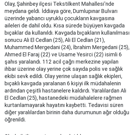
Olay, Şahinbey ilçesi Tekstilkent Mahallesi'nde
meydana geldi. İddiaya göre, Dumlupınar Bulvarı
üzerinde yabancı uyruklu çocukların kavgasına
aileleri de dahil oldu. Kısa sürede büyüyen kavgada
bıçaklar da kullanıldı. Kavgada bıçakların kullanılması
sonucu Ali El Cedlan (25), Ali El Cedlan (21),
Muhammed Mergedani (24), İbrahim Mergedani (25),
Ahmed El Faraj (22) ve Usame Yesirci (22) isimli 6
şahıs yaralandı. 112 acil çağrı merkezine yapılan
ihbar üzerine olay yerine çok sayıda polis ve sağlık
ekibi sevk edildi. Olay yerine ulaşan sağlık ekipleri,
bıçaklı kavgada yaralanan 6 kişiyi ilk müdahalenin
ardından çeşitli hastanelere kaldırdı. Yaralılardan Ali
El Cedlan (25), hastanedeki müdahalelere rağmen
kurtarılamayarak hayatını kaybetti. Tedavisi süren
diğer yaralılardan birinin daha durumunun ağır olduğu
öğrenildi.