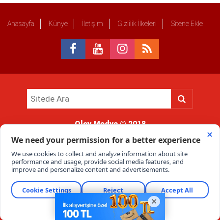
Anasayfa
Künye
İletişim
Gizlilik İlkeleri
Sitene Ekle
Olay Medya
© 2018
Sitemizde kullanılan içerik ve görsellerin tüm hakları saklıdır, izinsiz
kullanımı hukuki yaptırıma tabidir.
Haber Portalı Yazılımı