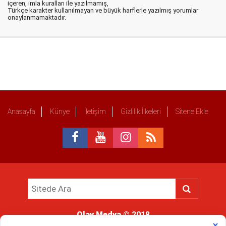
içeren, imla kuralları ile yazılmamış,
Türkçe karakter kullanılmayan ve büyük harflerle yazılmış yorumlar
onaylanmamaktadır.
Anasayfa
Künye
İletişim
Gizlilik İlkeleri
Sitene Ekle
Olay Medya
© 2018
Sitemizde kullanılan içerik ve görsellerin tüm hakları saklıdır, izinsiz