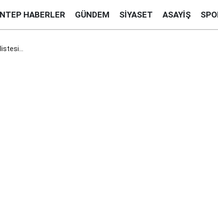
ANTEP HABERLER
GÜNDEM
SIYASET
ASAYIŞ
SPO
stesi...