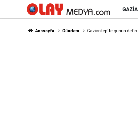
GAZI
Anasayfa
Gündem
Gaziantep'te günün defin li