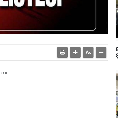
Ş
rci