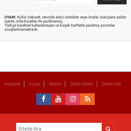
UYARI:
Küfür, hakaret, rencide edici cümleler veya imalar, inançlara saldırı
içeren, imla kuralları ile yazılmamış,
Türkçe karakter kullanılmayan ve büyük harflerle yazılmış yorumlar
onaylanmamaktadır.
Anasayfa
Künye
İletişim
Gizlilik İlkeleri
Sitene Ekle