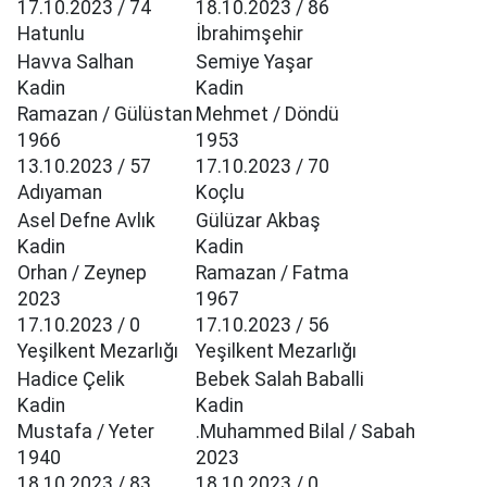
17.10.2023 / 74
18.10.2023 / 86
Hatunlu
İbrahimşehir
Havva Salhan
Semiye Yaşar
Kadin
Kadin
Ramazan / Gülüstan
Mehmet / Döndü
1966
1953
13.10.2023 / 57
17.10.2023 / 70
Adıyaman
Koçlu
Asel Defne Avlık
Gülüzar Akbaş
Kadin
Kadin
Orhan / Zeynep
Ramazan / Fatma
2023
1967
17.10.2023 / 0
17.10.2023 / 56
Yeşilkent Mezarlığı
Yeşilkent Mezarlığı
Hadice Çelik
Bebek Salah Baballi
Kadin
Kadin
Mustafa / Yeter
.Muhammed Bilal / Sabah
1940
2023
18.10.2023 / 83
18.10.2023 / 0