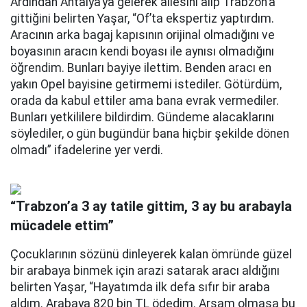
Ardından Antalya’ya gelerek ailesini alıp Trabzon’a
gittiğini belirten Yaşar, “Of’ta ekspertiz yaptırdım.
Aracının arka bagaj kapısının orijinal olmadığını ve
boyasının aracın kendi boyası ile aynısı olmadığını
öğrendim. Bunları bayiye ilettim. Benden aracı en
yakın Opel bayisine getirmemi istediler. Götürdüm,
orada da kabul ettiler ama bana evrak vermediler.
Bunları yetkililere bildirdim. Gündeme alacaklarını
söylediler, o gün bugündür bana hiçbir şekilde dönen
olmadı” ifadelerine yer verdi.
“Trabzon’a 3 ay tatile gittim, 3 ay bu arabayla
mücadele ettim”
Çocuklarının sözünü dinleyerek kalan ömründe güzel
bir arabaya binmek için arazi satarak aracı aldığını
belirten Yaşar, “Hayatımda ilk defa sıfır bir araba
aldım. Arabaya 820 bin TL ödedim. Arsam olmasa bu