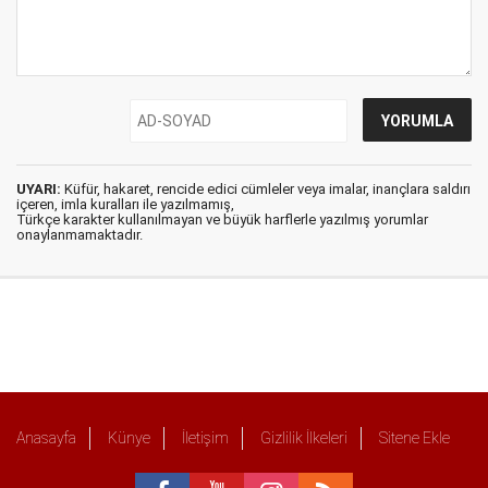
UYARI:
Küfür, hakaret, rencide edici cümleler veya imalar, inançlara saldırı
içeren, imla kuralları ile yazılmamış,
Türkçe karakter kullanılmayan ve büyük harflerle yazılmış yorumlar
onaylanmamaktadır.
Anasayfa
Künye
İletişim
Gizlilik İlkeleri
Sitene Ekle