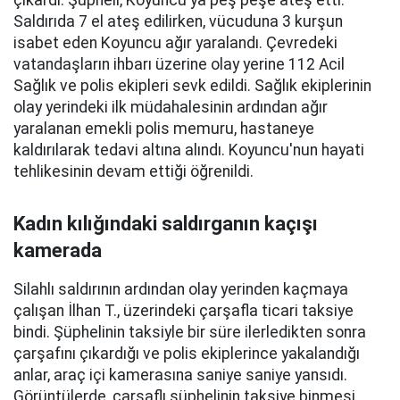
çıkardı. Şüpheli, Koyuncu'ya peş peşe ateş etti.
Saldırıda 7 el ateş edilirken, vücuduna 3 kurşun
isabet eden Koyuncu ağır yaralandı. Çevredeki
vatandaşların ihbarı üzerine olay yerine 112 Acil
Sağlık ve polis ekipleri sevk edildi. Sağlık ekiplerinin
olay yerindeki ilk müdahalesinin ardından ağır
yaralanan emekli polis memuru, hastaneye
kaldırılarak tedavi altına alındı. Koyuncu'nun hayati
tehlikesinin devam ettiği öğrenildi.
Kadın kılığındaki saldırganın kaçışı
kamerada
Silahlı saldırının ardından olay yerinden kaçmaya
çalışan İlhan T., üzerindeki çarşafla ticari taksiye
bindi. Şüphelinin taksiyle bir süre ilerledikten sonra
çarşafını çıkardığı ve polis ekiplerince yakalandığı
anlar, araç içi kamerasına saniye saniye yansıdı.
Görüntülerde, çarşaflı şüphelinin taksiye binmesi,