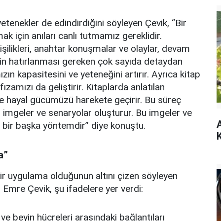
yetenekler de edindirdiğini söyleyen Çevik, “Bir
ak için anıları canlı tutmamız gereklidir.
işilikleri, anahtar konuşmalar ve olaylar, devam
çin hatırlanması gereken çok sayıda detaydan
zın kapasitesini ve yeteneğini artırır. Ayrıca kitap
amızı da geliştirir. Kitaplarda anlatılan
r ve hayal gücümüzü harekete geçirir. Bu süreç
 imgeler ve senaryolar oluşturur. Bu imgeler ve
A
n bir başka yöntemdir” diye konuştu.
K
a”
bir uygulama olduğunun altını çizen söyleyen
mre Çevik, şu ifadelere yer verdi:
 ve beyin hücreleri arasındaki bağlantıları