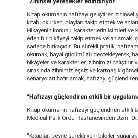
“Zihinsel yetenekler edindiriyor”
Kitap okumanın hafızayı geliştiren zihinsel 
kitabı okurken, olayları takip etmek ve anlam
Hikayenin konusu, karakterlerin isimleri ve k
eden bir hikâyeyi takip etmek ve anlamak i
sadece birkaçıdır. Bu sürekli pratik, hafızamı
okumak, hayal gücümüzü destekleyerek, hafız
hikâyeler ve karakterler, zihnimizi çalıştırı
sırasında zihnimiz eşsiz ve karmaşık görsel
senaryoları hatırlamak, hafızayı güçlendire
“Hafızayı güçlendiren etkili bir uygulam
Kitap okumanın hafızayı güçlendiren etkili 
Medical Park Ordu Hastanesinden Uzm. Dr. E
“Kitaplar, beyne sürekli yeni bilgiler sunarak