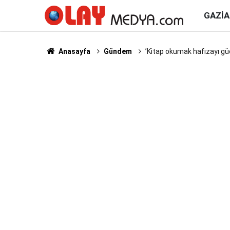
GAZI
Anasayfa
Gündem
’Kitap okumak hafızayı güç