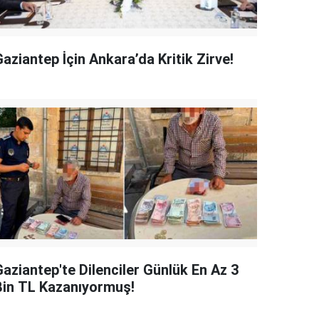
aziantep İçin Ankara’da Kritik Zirve!
Gaziantep'te Dilenciler Günlük En Az 3
Bin TL Kazanıyormuş!