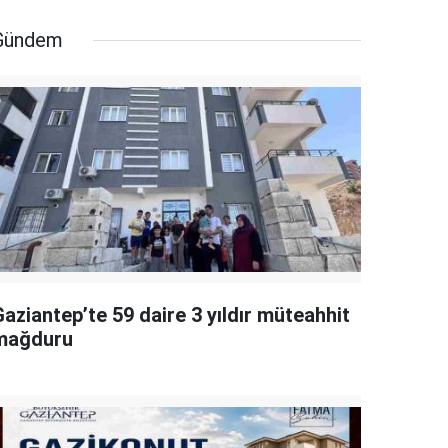
Gündem
aziantep’te 59 daire 3 yıldır müteahhit
mağduru