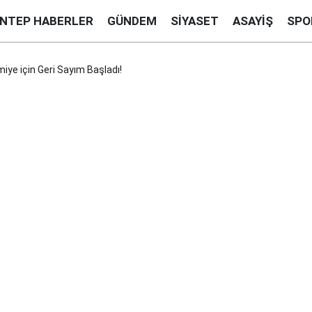
ANTEP HABERLER
GÜNDEM
SIYASET
ASAYIŞ
SPO
miye için Geri Sayım Başladı!