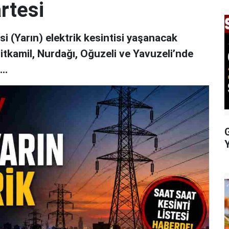
rtesi
 (Yarın) elektrik kesintisi yaşanacak
hitkamil, Nurdağı, Oğuzeli ve Yavuzeli’nde
..