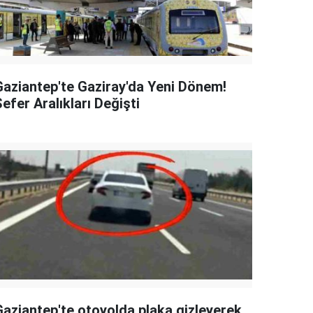
Gaziantep'te Gaziray'da Yeni Dönem!
efer Aralıkları Değişti
Gaziantep'te otoyolda plaka gizleyerek