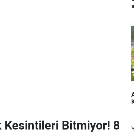
A
K
 Kesintileri Bitmiyor! 8