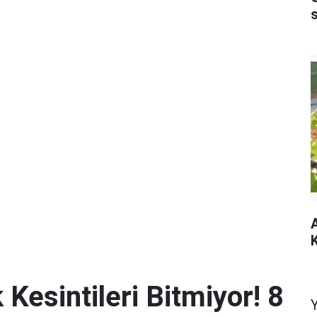
A
K
 Kesintileri Bitmiyor! 8