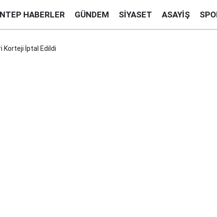
ANTEP HABERLER
GÜNDEM
SIYASET
ASAYIŞ
SPO
Korteji İptal Edildi