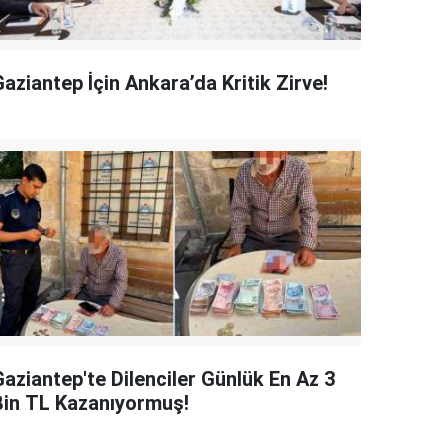
aziantep İçin Ankara’da Kritik Zirve!
Gaziantep'te Dilenciler Günlük En Az 3
Bin TL Kazanıyormuş!