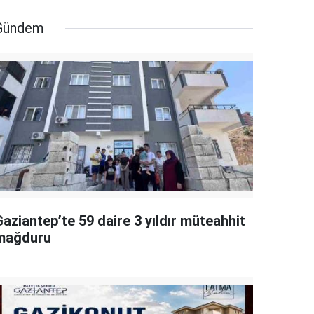
Gündem
aziantep’te 59 daire 3 yıldır müteahhit
mağduru