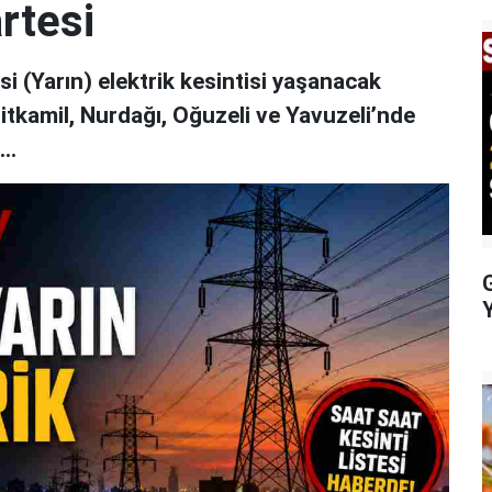
rtesi
 (Yarın) elektrik kesintisi yaşanacak
hitkamil, Nurdağı, Oğuzeli ve Yavuzeli’nde
..