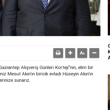
A
ziantep Alışveriş Günleri Korteji"nin, elim bir
z Mesut Akın'ın biricik evladı Hüseyin Akın'ın
lerinize sunarız.