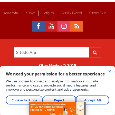
Anasayfa
Künye
İletişim
Gizlilik İlkeleri
Sitene Ekle
Olay Medya
© 2018
Sitemizde kullanılan içerik ve görsellerin tüm hakları saklıdır, izinsiz
kullanımı hukuki yaptırıma tabidir.
Haber Portalı Yazılımı