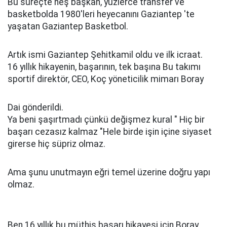
Bu süreçte neş başkan, yüzlerce transfer ve
basketbolda 1980'leri heyecanını Gaziantep 'te
yaşatan Gaziantep Basketbol.
Artık ismi Gaziantep Şehitkamil oldu ve ilk icraat.
16 yıllık hikayenin, başarının, tek başına Bu takımı
sportif direktör, CEO, Koç yöneticilik mimarı Boray
Dai gönderildi.
Ya beni şaşırtmadı çünkü değişmez kural " Hiç bir
başarı cezasız kalmaz "Hele birde işin içine siyaset
girerse hiç süpriz olmaz.
Ama şunu unutmayın eğri temel üzerine doğru yapı
olmaz.
Ben 16 yıllık bu müthiş başarı hikayesi için Boray