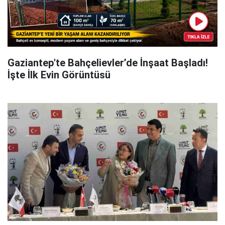
Gaziantep'te Bahçelievler’de İnşaat Başladı!
İşte İlk Evin Görüntüsü