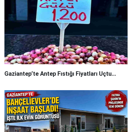
Gaziantep’te Antep Fıstığı Fiyatları Uçtu...