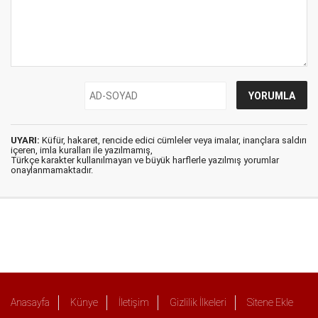
UYARI:
Küfür, hakaret, rencide edici cümleler veya imalar, inançlara saldırı
içeren, imla kuralları ile yazılmamış,
Türkçe karakter kullanılmayan ve büyük harflerle yazılmış yorumlar
onaylanmamaktadır.
Anasayfa
Künye
İletişim
Gizlilik İlkeleri
Sitene Ekle