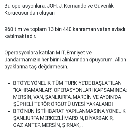
Bu operasyonlara; JÖH, J. Komando ve Güvenlik
Korucusundan oluşan
960 tim ve toplam 13 bin 440 kahraman vatan evladı
katılmaktadır.
Operasyonlara katılan MİT, Emniyet ve
Jandarmamızın her birini alınlarından öpüyorum. Allah
ayaklarına taş değdirmesin.
BTÖ’YE YÖNELİK TÜM TÜRKİYE’DE BAŞLATILAN
“KAHRAMANLAR” OPERASYONLARI KAPSAMINDA;
MERSİN, VAN, ŞANLIURFA, MARDİN VE AYDIN’DA
ŞÜPHELİ TERÖR ÖRGÜTÜ ÜYESİ YAKALANDI️
BTÖ’NÜN İSTİHBARAT YAPILANMASINA YÖNELİK
ŞANLIURFA MERKEZLİ MARDİN, DİYARBAKIR,
GAZİANTEP, MERSİN, ŞIRNAK,…