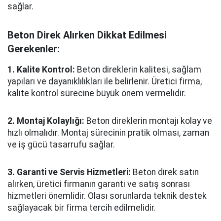
sağlar.
Beton Direk Alırken Dikkat Edilmesi
Gerekenler:
1. Kalite Kontrol:
Beton direklerin kalitesi, sağlam
yapıları ve dayanıklılıkları ile belirlenir. Üretici firma,
kalite kontrol sürecine büyük önem vermelidir.
2. Montaj Kolaylığı:
Beton direklerin montajı kolay ve
hızlı olmalıdır. Montaj sürecinin pratik olması, zaman
ve iş gücü tasarrufu sağlar.
3. Garanti ve Servis Hizmetleri:
Beton direk satın
alırken, üretici firmanın garanti ve satış sonrası
hizmetleri önemlidir. Olası sorunlarda teknik destek
sağlayacak bir firma tercih edilmelidir.