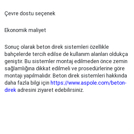
Çevre dostu seçenek
Ekonomik maliyet
Sonuç olarak beton direk sistemleri özellikle
bahçelerde tercih edilse de kullanım alanları oldukça
geniştir. Bu sistemler montaj edilmeden önce zemin
sağlamlığına dikkat edilmeli ve prosedürlerine göre
montajı yapılmalıdır. Beton direk sistemleri hakkında
daha fazla bilgi için
https://www.aspole.com/beton-
direk
adresini ziyaret edebilirsiniz.