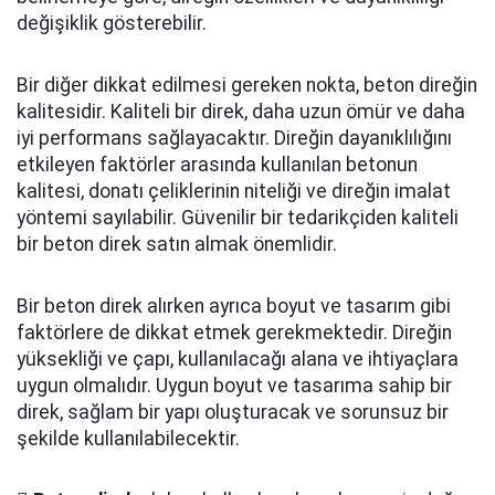
değişiklik gösterebilir.
Bir diğer dikkat edilmesi gereken nokta, beton direğin
kalitesidir. Kaliteli bir direk, daha uzun ömür ve daha
iyi performans sağlayacaktır. Direğin dayanıklılığını
etkileyen faktörler arasında kullanılan betonun
kalitesi, donatı çeliklerinin niteliği ve direğin imalat
yöntemi sayılabilir. Güvenilir bir tedarikçiden kaliteli
bir beton direk satın almak önemlidir.
Bir beton direk alırken ayrıca boyut ve tasarım gibi
faktörlere de dikkat etmek gerekmektedir. Direğin
yüksekliği ve çapı, kullanılacağı alana ve ihtiyaçlara
uygun olmalıdır. Uygun boyut ve tasarıma sahip bir
direk, sağlam bir yapı oluşturacak ve sorunsuz bir
şekilde kullanılabilecektir.