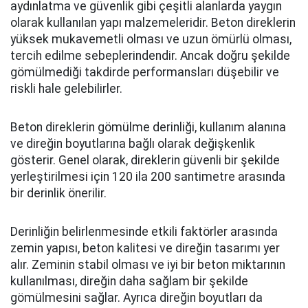
aydınlatma ve güvenlik gibi çeşitli alanlarda yaygın
olarak kullanılan yapı malzemeleridir. Beton direklerin
yüksek mukavemetli olması ve uzun ömürlü olması,
tercih edilme sebeplerindendir. Ancak doğru şekilde
gömülmediği takdirde performansları düşebilir ve
riskli hale gelebilirler.
Beton direklerin gömülme derinliği, kullanım alanına
ve direğin boyutlarına bağlı olarak değişkenlik
gösterir. Genel olarak, direklerin güvenli bir şekilde
yerleştirilmesi için 120 ila 200 santimetre arasında
bir derinlik önerilir.
Derinliğin belirlenmesinde etkili faktörler arasında
zemin yapısı, beton kalitesi ve direğin tasarımı yer
alır. Zeminin stabil olması ve iyi bir beton miktarının
kullanılması, direğin daha sağlam bir şekilde
gömülmesini sağlar. Ayrıca direğin boyutları da