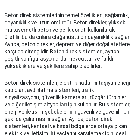
Beton direk sistemlerinin temel özellikleri, sağlamlık,
dayanıklılık ve uzun ömürdür. Beton direkler, yüksek
mukavemetli beton ve çelik donatı kullanılarak
üretilir, bu da onlara olağanüstü bir dayanıklılık sağlar.
Ayrıca, beton direkler, deprem ve diğer doğal afetlere
karşı da dirençlidir. Beton direk sistemleri, ayrıca
çeşitli konfigürasyonlarda mevcuttur ve farklı
yüksekliklere ve şekillere sahip olabilirler.
Beton direk sistemleri, elektrik hatlarını taşıyan enerji
kabloları, aydınlatma sistemleri, trafik
sinyalizasyonu, güvenlik kameraları, rüzgâr türbinleri
ve diğer iletişim altyapıları için kullanılır. Bu sistemler,
enerji ve iletişim şebekelerinin güvenli ve güvenilir bir
şekilde çalışmasını sağlar. Ayrıca, beton direk
sistemleri, kentsel ve kırsal bölgelerde ortaya çıkan
elektrik ve iletişim ihtiyaçlarını karşılamak için ideal