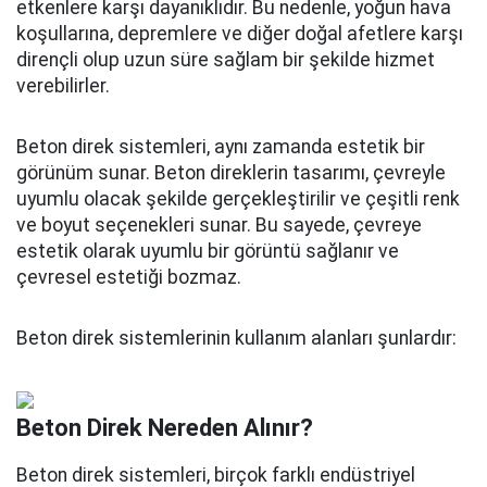
etkenlere karşı dayanıklıdır. Bu nedenle, yoğun hava
koşullarına, depremlere ve diğer doğal afetlere karşı
dirençli olup uzun süre sağlam bir şekilde hizmet
verebilirler.
Beton direk sistemleri, aynı zamanda estetik bir
görünüm sunar. Beton direklerin tasarımı, çevreyle
uyumlu olacak şekilde gerçekleştirilir ve çeşitli renk
ve boyut seçenekleri sunar. Bu sayede, çevreye
estetik olarak uyumlu bir görüntü sağlanır ve
çevresel estetiği bozmaz.
Beton direk sistemlerinin kullanım alanları şunlardır:
Beton Direk Nereden Alınır?
Beton direk sistemleri, birçok farklı endüstriyel