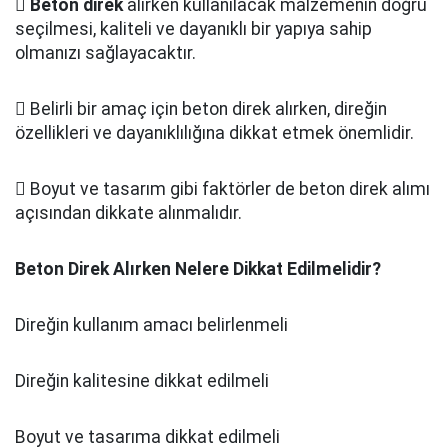

Beton direk
alırken kullanılacak malzemenin doğru
seçilmesi, kaliteli ve dayanıklı bir yapıya sahip
olmanızı sağlayacaktır.
 Belirli bir amaç için beton direk alırken, direğin
özellikleri ve dayanıklılığına dikkat etmek önemlidir.
 Boyut ve tasarım gibi faktörler de beton direk alımı
açısından dikkate alınmalıdır.
Beton Direk Alırken Nelere Dikkat Edilmelidir?
Direğin kullanım amacı belirlenmeli
Direğin kalitesine dikkat edilmeli
Boyut ve tasarıma dikkat edilmeli