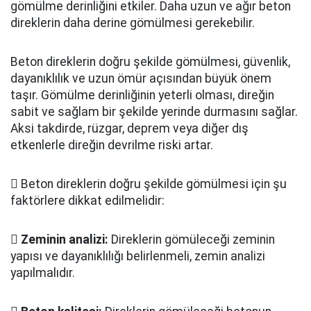
gömülme derinliğini etkiler. Daha uzun ve ağır beton
direklerin daha derine gömülmesi gerekebilir.
Beton direklerin doğru şekilde gömülmesi, güvenlik,
dayanıklılık ve uzun ömür açısından büyük önem
taşır. Gömülme derinliğinin yeterli olması, direğin
sabit ve sağlam bir şekilde yerinde durmasını sağlar.
Aksi takdirde, rüzgar, deprem veya diğer dış
etkenlerle direğin devrilme riski artar.
 Beton direklerin doğru şekilde gömülmesi için şu
faktörlere dikkat edilmelidir:

Zeminin analizi:
Direklerin gömüleceği zeminin
yapısı ve dayanıklılığı belirlenmeli, zemin analizi
yapılmalıdır.