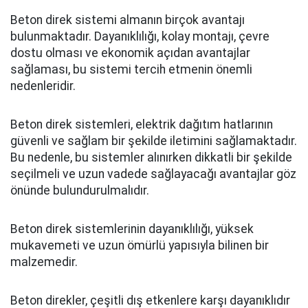
Beton direk sistemi almanın birçok avantajı
bulunmaktadır. Dayanıklılığı, kolay montajı, çevre
dostu olması ve ekonomik açıdan avantajlar
sağlaması, bu sistemi tercih etmenin önemli
nedenleridir.
Beton direk sistemleri, elektrik dağıtım hatlarının
güvenli ve sağlam bir şekilde iletimini sağlamaktadır.
Bu nedenle, bu sistemler alınırken dikkatli bir şekilde
seçilmeli ve uzun vadede sağlayacağı avantajlar göz
önünde bulundurulmalıdır.
Beton direk sistemlerinin dayanıklılığı, yüksek
mukavemeti ve uzun ömürlü yapısıyla bilinen bir
malzemedir.
Beton direkler, çeşitli dış etkenlere karşı dayanıklıdır