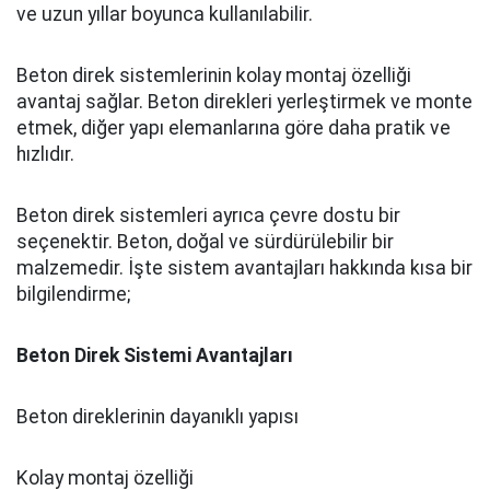
ve uzun yıllar boyunca kullanılabilir.
Beton direk sistemlerinin kolay montaj özelliği
avantaj sağlar. Beton direkleri yerleştirmek ve monte
etmek, diğer yapı elemanlarına göre daha pratik ve
hızlıdır.
Beton direk sistemleri ayrıca çevre dostu bir
seçenektir. Beton, doğal ve sürdürülebilir bir
malzemedir. İşte sistem avantajları hakkında kısa bir
bilgilendirme;
Beton Direk Sistemi Avantajları
Beton direklerinin dayanıklı yapısı
Kolay montaj özelliği