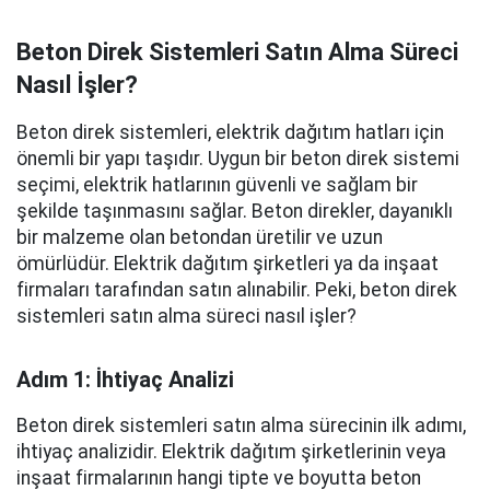
Beton Direk Sistemleri Satın Alma Süreci
Nasıl İşler?
Beton direk sistemleri, elektrik dağıtım hatları için
önemli bir yapı taşıdır. Uygun bir beton direk sistemi
seçimi, elektrik hatlarının güvenli ve sağlam bir
şekilde taşınmasını sağlar. Beton direkler, dayanıklı
bir malzeme olan betondan üretilir ve uzun
ömürlüdür. Elektrik dağıtım şirketleri ya da inşaat
firmaları tarafından satın alınabilir. Peki, beton direk
sistemleri satın alma süreci nasıl işler?
Adım 1: İhtiyaç Analizi
Beton direk sistemleri satın alma sürecinin ilk adımı,
ihtiyaç analizidir. Elektrik dağıtım şirketlerinin veya
inşaat firmalarının hangi tipte ve boyutta beton