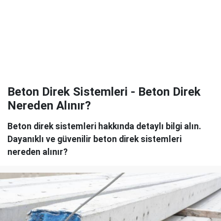
Beton Direk Sistemleri - Beton Direk
Nereden Alınır?
Beton direk sistemleri hakkında detaylı bilgi alın.
Dayanıklı ve güvenilir beton direk sistemleri
nereden alınır?