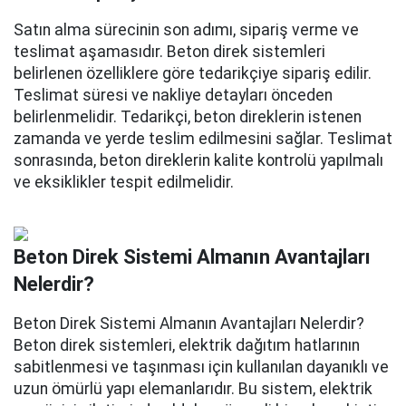
Satın alma sürecinin son adımı, sipariş verme ve
teslimat aşamasıdır. Beton direk sistemleri
belirlenen özelliklere göre tedarikçiye sipariş edilir.
Teslimat süresi ve nakliye detayları önceden
belirlenmelidir. Tedarikçi, beton direklerin istenen
zamanda ve yerde teslim edilmesini sağlar. Teslimat
sonrasında, beton direklerin kalite kontrolü yapılmalı
ve eksiklikler tespit edilmelidir.
Beton Direk Sistemi Almanın Avantajları
Nelerdir?
Beton Direk Sistemi Almanın Avantajları Nelerdir?
Beton direk sistemleri, elektrik dağıtım hatlarının
sabitlenmesi ve taşınması için kullanılan dayanıklı ve
uzun ömürlü yapı elemanlarıdır. Bu sistem, elektrik