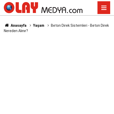
Anasayfa
Yaşam
Beton Direk Sistemleri - Beton Direk
Nereden Alınır?