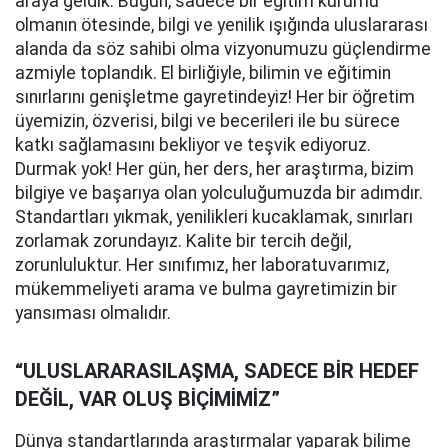
araya geldik. Bugün, sadece bir eğitim kurumu
olmanın ötesinde, bilgi ve yenilik ışığında uluslararası
alanda da söz sahibi olma vizyonumuzu güçlendirme
azmiyle toplandık. El birliğiyle, bilimin ve eğitimin
sınırlarını genişletme gayretindeyiz! Her bir öğretim
üyemizin, özverisi, bilgi ve becerileri ile bu sürece
katkı sağlamasını bekliyor ve teşvik ediyoruz.
Durmak yok! Her gün, her ders, her araştırma, bizim
bilgiye ve başarıya olan yolculuğumuzda bir adımdır.
Standartları yıkmak, yenilikleri kucaklamak, sınırları
zorlamak zorundayız. Kalite bir tercih değil,
zorunluluktur. Her sınıfımız, her laboratuvarımız,
mükemmeliyeti arama ve bulma gayretimizin bir
yansıması olmalıdır.
“ULUSLARARASILAŞMA, SADECE BİR HEDEF
DEĞİL, VAR OLUŞ BİÇİMİMİZ”
Dünya standartlarında araştırmalar yaparak bilime