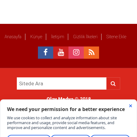
Anasayfa
Künye
İletişim
Gizlilik İlkeleri
Sitene Ekle
Olay Medya
© 2018
Sitemizde kullanılan içerik ve görsellerin tüm hakları saklıdır, izinsiz
kullanımı hukuki yaptırıma tabidir.