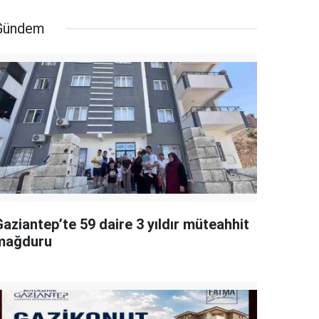
Gündem
aziantep’te 59 daire 3 yıldır müteahhit
mağduru