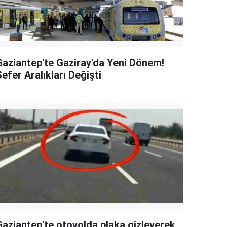
Gaziantep'te Gaziray'da Yeni Dönem!
efer Aralıkları Değişti
Gaziantep'te otoyolda plaka gizleyerek