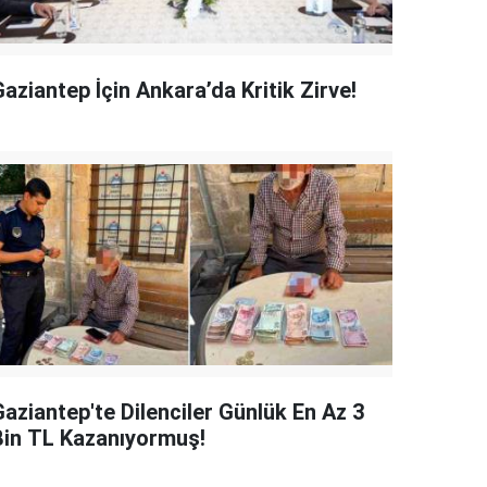
aziantep İçin Ankara’da Kritik Zirve!
Gaziantep'te Dilenciler Günlük En Az 3
Bin TL Kazanıyormuş!