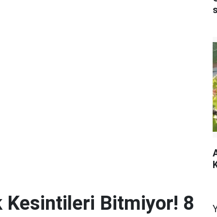
A
K
 Kesintileri Bitmiyor! 8