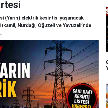
rtesi
 (Yarın) elektrik kesintisi yaşanacak
hitkamil, Nurdağı, Oğuzeli ve Yavuzeli’nde
..