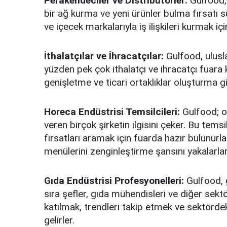
Perakendeciler ve Distribütörler:
Gulfood, 
bir ağ kurma ve yeni ürünler bulma fırsatı su
ve içecek markalarıyla iş ilişkileri kurmak içi
İthalatçılar ve İhracatçılar:
Gulfood, ulusla
yüzden pek çok ithalatçı ve ihracatçı fuara k
genişletme ve ticari ortaklıklar oluşturma gi
Horeca Endüstrisi Temsilcileri:
Gulfood; ot
veren birçok şirketin ilgisini çeker. Bu temsil
fırsatları aramak için fuarda hazır bulunur
menülerini zenginleştirme şansını yakalarlar
Gıda Endüstrisi Profesyonelleri:
Gulfood, g
sıra şefler, gıda mühendisleri ve diğer sekt
katılmak, trendleri takip etmek ve sektördek
gelirler.