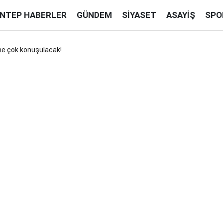
ANTEP HABERLER
GÜNDEM
SIYASET
ASAYIŞ
SPO
ne çok konuşulacak!