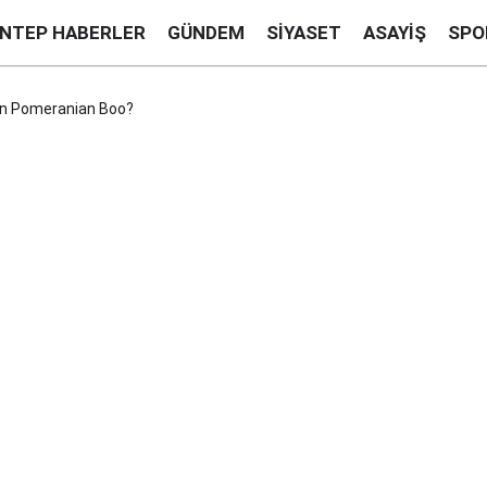
ANTEP HABERLER
GÜNDEM
SIYASET
ASAYIŞ
SPO
en Pomeranian Boo?