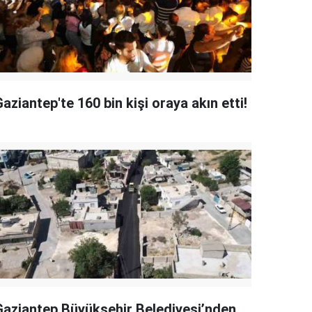
aziantep'te 160 bin kişi oraya akın etti!
Gaziantep Büyükşehir Belediyesi’nden