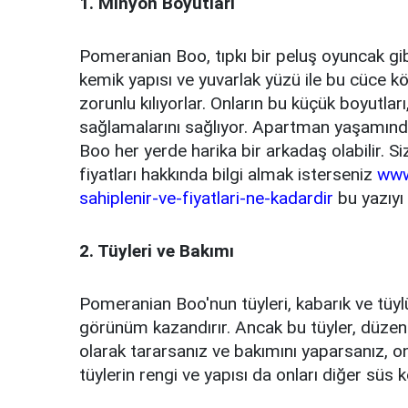
1. Minyon Boyutları
Pomeranian Boo, tıpkı bir peluş oyuncak gib
kemik yapısı ve yuvarlak yüzü ile bu cüce kö
zorunlu kılıyorlar. Onların bu küçük boyutla
sağlamalarını sağlıyor. Apartman yaşamın
Boo her yerde harika bir arkadaş olabilir.
fiyatları hakkında bilgi almak isterseniz
www
sahiplenir-ve-fiyatlari-ne-kadardir
bu yazıyı 
2. Tüyleri ve Bakımı
Pomeranian Boo'nun tüyleri, kabarık ve tüylü
görünüm kazandırır. Ancak bu tüyler, düzenli
olarak tararsanız ve bakımını yaparsanız, onu
tüylerin rengi ve yapısı da onları diğer süs k