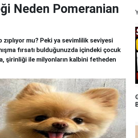
eği Neden Pomeranian
zıplıyor mu? Peki ya sevimlilik seviyesi
nışma fırsatı bulduğunuzda içindeki çocuk
şirinliği ile milyonların kalbini fetheden
G
B