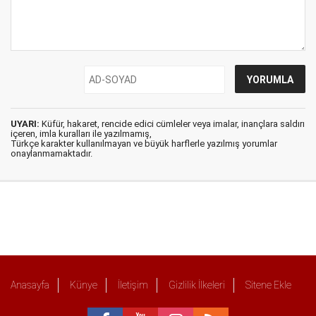
UYARI:
Küfür, hakaret, rencide edici cümleler veya imalar, inançlara saldırı
içeren, imla kuralları ile yazılmamış,
Türkçe karakter kullanılmayan ve büyük harflerle yazılmış yorumlar
onaylanmamaktadır.
Anasayfa
Künye
İletişim
Gizlilik İlkeleri
Sitene Ekle