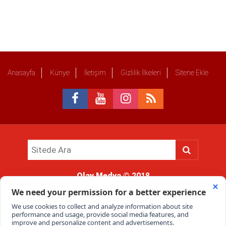
Anasayfa
Künye
İletişim
Gizlilik İlkeleri
Sitene Ekle
Olay Medya
© 2018
Sitemizde kullanılan içerik ve görsellerin tüm hakları saklıdır, izinsiz
kullanımı hukuki yaptırıma tabidir.