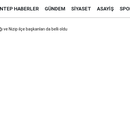
ANTEP HABERLER
GÜNDEM
SIYASET
ASAYIŞ
SPO
 ve Nizip ilçe başkanları da belli oldu