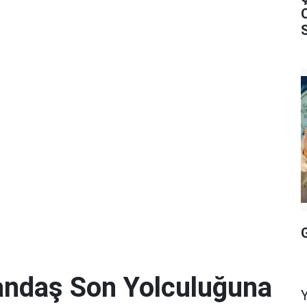
S
andaş Son Yolculuğuna