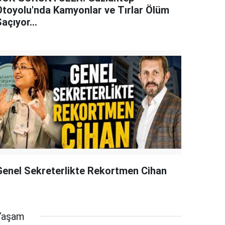
Otoyolu'nda Kamyonlar ve Tırlar Ölüm
açıyor...
Genel Sekreterlikte Rekortmen Cihan
Yaşam