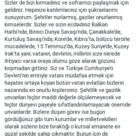
Sizler de bizi kırmadınız ve soframızı paylaşmak için
geldiniz. Hepinize katılımlarınız için şükranlarımı
sunuyorum. Şehitler nurlarmış, gaziler onurlanmış
kimselerdir. Sizler ve sizin ecdadınız Balkan
Harbi’nde, Birinci Dünya Savaşı’nda, Çanakkale’de,
Kurtuluş Savaşı’nda, Kore’de, Kıbrıs’ta, bölücü terörle
mücadelede, 15 Temmuz’da, Kuzey Suriye’de, Kuzey
Irak’ta yani; vatanın, devletin, milletin size nerede
ihtiyacı varsa oraya ölümü göze alarak gözünü
kırpmadan gittiniz. Siz ve Türkiye Cumhuriyeti
Devleti’nin emriyle vatanı müdafaa etmek için
hayatını ortaya koyan bütün vatan evlatları bizlerin
nazarında en onurlu kişilersiniz. Şehitlik ve gazilik
unvanları hiçbir maddi değerle ölçülemeyecek ve
hiçbir dünyevi payeyle sıfatlandırılamayacak önemde
unvanlardır. Bizlere düşen görev ise bugün
gördüğünüz gibi tüm kurumlar ve milletvekilleri
olarak sizlerin bize bıraktığı o kutsal emanete en
güzel şekilde sahip çıkmaktır. Bunun için de