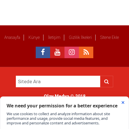
Anasayfa
Künye
İletişim
Gizlilik İlkeleri
Sitene Ekle
Olay Medya
© 2018
Sitemizde kullanılan içerik ve görsellerin tüm hakları saklıdır, izinsiz
kullanımı hukuki yaptırıma tabidir.