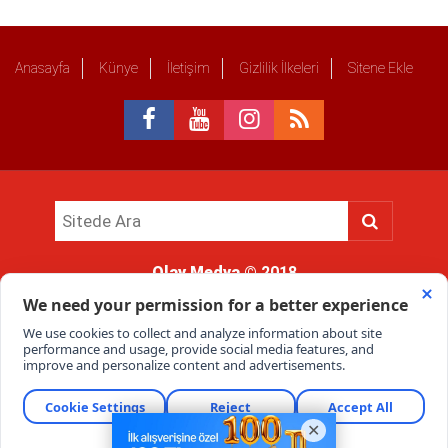
Anasayfa
Künye
İletişim
Gizlilik İlkeleri
Sitene Ekle
Olay Medya
© 2018
Sitemizde kullanılan içerik ve görsellerin tüm hakları saklıdır, izinsiz
kullanımı hukuki yaptırıma tabidir.
Haber Portalı Yazılımı