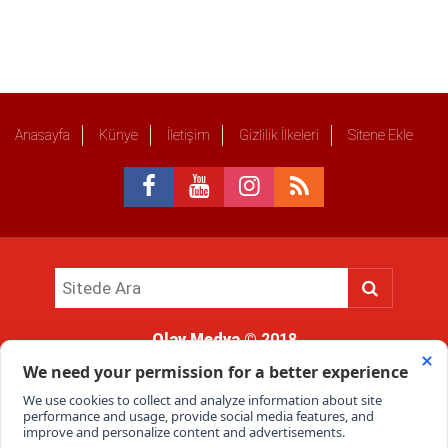
Anasayfa
Künye
İletişim
Gizlilik İlkeleri
Sitene Ekle
Olay Medya
© 2018
Sitemizde kullanılan içerik ve görsellerin tüm hakları saklıdır, izinsiz
kullanımı hukuki yaptırıma tabidir.