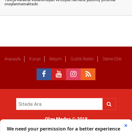
onaylanmamaktadır.
Anasayfa
Künye
İletişim
Gizlilik İlkeleri
Sitene Ekle
Olay Medya
© 2018
Sitemizde kullanılan içerik ve görsellerin tüm hakları saklıdır, izinsiz
kullanımı hukuki yaptırıma tabidir.