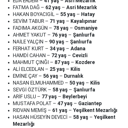
EDA ERDEM –
41 yaş
–
Asri Mezarlık
FATMA DAĞ –
62 yaş
–
Asri Mezarlık
HAKAN BOYACIGİL –
55 yaş
–
Hatay
SEVİM TABUR –
71 yaş
–
Kayalıpınar
FADIMA AKGÜN –
78 yaş
–
Osmaniye
AHMET YAKUT –
76 yaş
–
Şanlıurfa
NAİLE YALÇIN –
90 yaş
–
Şanlıurfa
FERHAT KURT –
34 yaş
–
Adana
HAMDİ CAHAN –
72 yaş
–
Cevizli
MAHMUT ÇINĞI –
87 yaş
–
Kozdere
ALİ ELCEDLAN –
25 yaş
–
Kilis
EMİNE ÇAY –
56 yaş
–
Durnalık
NASAN ELMUHAMMED –
50 yaş
–
Kilis
SEVGİ ÖZTÜRK –
58 yaş
–
Şanlıurfa
ARİF USLU –
77 yaş
–
Beylerbeyi
MUSTAFA POLAT –
47 yaş
–
Gaziantep
RIDVAN MEMİŞ –
61 yaş
–
Yeşilkent Mezarlığı
HASAN HÜSEYİN DEVECİ –
58 yaş
–
Yeşilkent
Mezarlığı