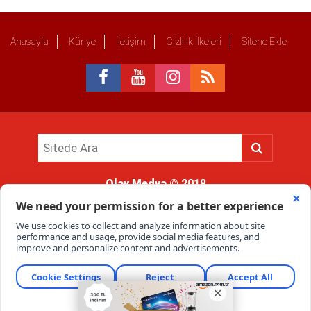
Anasayfa
Künye
İletişim
Gizlilik İlkeleri
Sitene Ekle
Olay Medya
© 2018
Sitemizde kullanılan içerik ve görsellerin tüm hakları saklıdır, izinsiz
kullanımı hukuki yaptırıma tabidir.
Haber Portalı Yazılımı