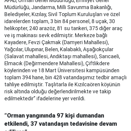
AFAD, Orman Genel Müdürlüğü, Emniyet Genel
Müdürlüğü, Jandarma, Milli Savunma Bakanlığı,
Belediyeler, Kızılay, Sivil Toplum Kuruluşları ve özel
idarelerden toplam, 3 bin 84 personel, 8 uçak, 30
helikopter, 240 arazöz, 81 su tankeri, 375 diğer araç
ve iş makinası sevk edilmiştir. Merkeze bağlı
Kayadere, Fevzi Çakmak (Damyeri Mahallesi),
Yağcılar, Ulupınar, Belen, Kalabaklı, Aşağıokçular
(Salavat mahallesi, Andıktaşı mahallesi), Sarıcaeli,
Elmacık (Değirmendere Mahallesi), Çiftlikdere
köylerinden ve 18 Mart Üniversitesi kampüsünden
toplam 394 hane, bin 428 vatandaşımız tedbir amaçlı
tahliye edilmiştir. Taşlıtarla ile Kızılcaören köyünün
risk altında olduğu değerlendirilmekte ve takip
edilmektedir” ifadelerine yer verildi.
“Orman yangınında 97 kişi dumandan
etkilendi, 37 vatandaşın tedavisine devam