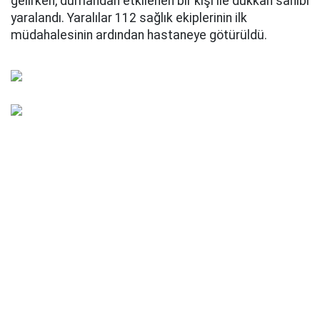
gelirken, dumandan etkilenen bir kişi ile dükkan sahibi
yaralandı. Yaralılar 112 sağlık ekiplerinin ilk
müdahalesinin ardından hastaneye götürüldü.