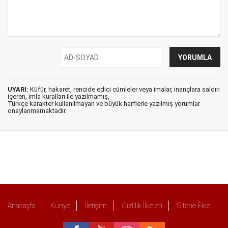
UYARI:
Küfür, hakaret, rencide edici cümleler veya imalar, inançlara saldırı
içeren, imla kuralları ile yazılmamış,
Türkçe karakter kullanılmayan ve büyük harflerle yazılmış yorumlar
onaylanmamaktadır.
Anasayfa
Künye
İletişim
Gizlilik İlkeleri
Sitene Ekle