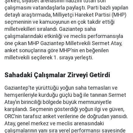
Şirketi, siyaset arenasının nabzını tutan son
çalışmasını vatandaşlarla paylaştı. Parti bazlı yapılan
detaylı araştırmada, Milliyetçi Hareket Partisi (MHP)
seçmeninin ve kamuoyunun en çok takdir ettiği
milletvekilleri sıralandı. Gaziantep saha
çalışmalarındaki etkinliği ve meclis performansıyla
öne çıkan MHP Gaziantep Milletvekili Sermet Atay,
anket sonuçlarına göre MHP’nin en beğenilen
milletvekili seçilerek 1. sıraya yerleşti.
Sahadaki Çalışmalar Zirveyi Getirdi
Gaziantep’te yürüttüğü yoğun saha temasları ve
hemşerileriyle kurduğu güçlü bağ ile tanınan Sermet
Atay’ın birinciliği bölgede büyük memnuniyetle
karşılandı. Seçmenin gösterdiği yoğun ilgi ve güven,
ORC’nin tarafsız anket verilerine de doğrudan yansıdı.
Atay, genel merkez ve meclis arenasındaki
çalışmalarının yanı sıra yerel performansı sayesinde