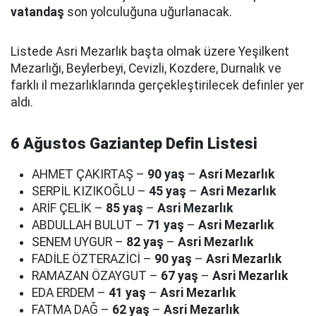
vatandaş
son yolculuğuna uğurlanacak.
Listede Asri Mezarlık başta olmak üzere Yeşilkent
Mezarlığı, Beylerbeyi, Cevizli, Kozdere, Durnalık ve
farklı il mezarlıklarında gerçekleştirilecek definler yer
aldı.
6 Ağustos Gaziantep Defin Listesi
AHMET ÇAKIRTAŞ –
90 yaş
–
Asri Mezarlık
SERPİL KIZIKOĞLU –
45 yaş
–
Asri Mezarlık
ARİF ÇELİK –
85 yaş
–
Asri Mezarlık
ABDULLAH BULUT –
71 yaş
–
Asri Mezarlık
SENEM UYGUR –
82 yaş
–
Asri Mezarlık
FADİLE ÖZTERAZİCİ –
90 yaş
–
Asri Mezarlık
RAMAZAN ÖZAYGUT –
67 yaş
–
Asri Mezarlık
EDA ERDEM –
41 yaş
–
Asri Mezarlık
FATMA DAĞ –
62 yaş
–
Asri Mezarlık