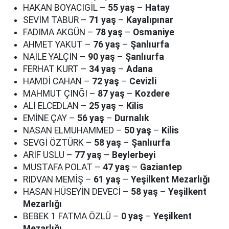
HAKAN BOYACIGİL –
55 yaş
–
Hatay
SEVİM TABUR –
71 yaş
–
Kayalıpınar
FADIMA AKGÜN –
78 yaş
–
Osmaniye
AHMET YAKUT –
76 yaş
–
Şanlıurfa
NAİLE YALÇIN –
90 yaş
–
Şanlıurfa
FERHAT KURT –
34 yaş
–
Adana
HAMDİ CAHAN –
72 yaş
–
Cevizli
MAHMUT ÇINĞI –
87 yaş
–
Kozdere
ALİ ELCEDLAN –
25 yaş
–
Kilis
EMİNE ÇAY –
56 yaş
–
Durnalık
NASAN ELMUHAMMED –
50 yaş
–
Kilis
SEVGİ ÖZTÜRK –
58 yaş
–
Şanlıurfa
ARİF USLU –
77 yaş
–
Beylerbeyi
MUSTAFA POLAT –
47 yaş
–
Gaziantep
RIDVAN MEMİŞ –
61 yaş
–
Yeşilkent Mezarlığı
HASAN HÜSEYİN DEVECİ –
58 yaş
–
Yeşilkent
Mezarlığı
BEBEK 1 FATMA ÖZLÜ –
0 yaş
–
Yeşilkent
Mezarlığı