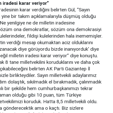
 iradesi karar veriyor”
radesinin karar verdiğini belirten Gül, “Sayın
a yine bir takım açıklamalarıyla düşmüş olduğu
e yenilgiye ne de milletin iradesine
 sözüm ona demokratlar, sözüm ona demokrasiyi
elerindeler, fildişi kulelerinden hala inememişler.
tin verdiği mesajı okumaktan aciz olduklarını
azanacak diye görüyordu bizde inanıyorduk' diye
il milletin iradesi karar veriyor” diye konuştu.
 8 tane milletvekilini koruduklarını ve daha çok
 çıkabileceğini belirten AK Parti Gaziantep İl
e birlikteydiler. Sayın milletvekili adaylarımız
dım dolaştık, sıkılmadık el bırakmadık, çalınmadık
lı bir şekilde hem cumhurbaşkanımızı tekrar
aman olduğu gibi 10 puan, tüm Türkiye
tvekilimizi koruduk. Hatta 8,5 milletvekili oldu.
a gönderecektik ama o kaçtı. Biz sizlere