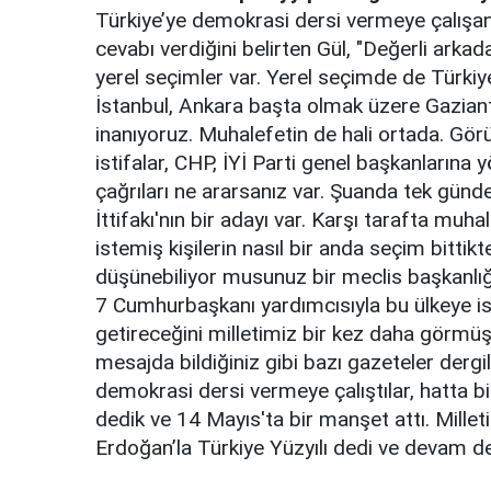
Türkiye’ye demokrasi dersi vermeye çalışan
cevabı verdiğini belirten Gül, "Değerli ark
yerel seçimler var. Yerel seçimde de Türkiy
İstanbul, Ankara başta olmak üzere Gaziant
inanıyoruz. Muhalefetin de hali ortada. Görü
istifalar, CHP, İYİ Parti genel başkanlarına y
çağrıları ne ararsanız var. Şuanda tek günd
İttifakı'nın bir adayı var. Karşı tarafta muh
istemiş kişilerin nasıl bir anda seçim bittik
düşünebiliyor musunuz bir meclis başkanlığı
7 Cumhurbaşkanı yardımcısıyla bu ülkeye isti
getireceğini milletimiz bir kez daha görmüş 
mesajda bildiğiniz gibi bazı gazeteler derg
demokrasi dersi vermeye çalıştılar, hatta b
dedik ve 14 Mayıs'ta bir manşet attı. Mille
Erdoğan’la Türkiye Yüzyılı dedi ve devam de