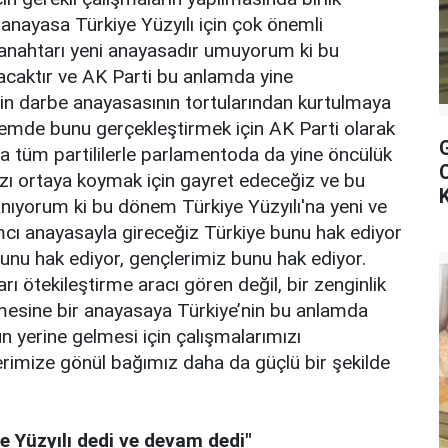
anayasa Türkiye Yüzyılı için çok önemli
ın anahtarı yeni anayasadır umuyorum ki bu
acaktır ve AK Parti bu anlamda yine
in darbe anayasasının tortularından kurtulmaya
dönemde bunu gerçekleştirmek için AK Parti olarak
la tüm partililerle parlamentoda da yine öncülük
zı ortaya koymak için gayret edeceğiz ve bu
nıyorum ki bu dönem Türkiye Yüzyılı'na yeni ve
ımcı anayasayla gireceğiz Türkiye bunu hak ediyor
bunu hak ediyor, gençlerimiz bunu hak ediyor.
kları ötekileştirme aracı gören değil, bir zenginlik
şmesine bir anayasaya Türkiye’nin bu anlamda
nun yerine gelmesi için çalışmalarımızı
rimize gönül bağımız daha da güçlü bir şekilde
e Yüzyılı dedi ve devam dedi"