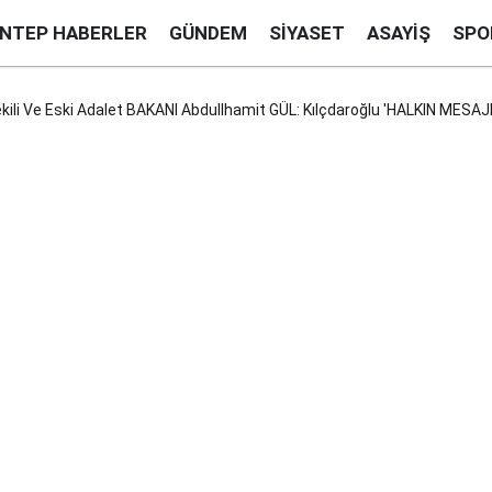
ANTEP HABERLER
GÜNDEM
SIYASET
ASAYIŞ
SPO
ekili Ve Eski Adalet BAKANI Abdullhamit GÜL: Kılçdaroğlu 'HALKIN MESA