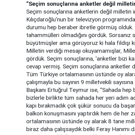
“Seçim sonuçlarına anketler değil milletin
Seçim sonuçlarına anketlerin değil milletin i
Kılıçdaroğlu'nun bir televizyon programınd
durumu hep beraber ibretle görmüş olduk. N
tahammülleri olmadığını gördük. Sorsanız
büyütmüşler ama görüyoruz ki hala fildişi kul
Milletin verdiği mesajı okuyamamışlar, Mille
gördük. Seçim sonuçlarına, 'anketler bizi k
cevap vermiş. Seçim sonuçlarına anketler değ
Tüm Türkiye ortalamasının üstünde oy alarak
çalışmayla bu sayının 9 milletvekili sayısına
Başkanı Ertuğrul Teymur ise, “Sahada hep bizl
bizlerle birlikte tüm sahada her yeri adım a
kapı bırakmadık çok şükür sonucu da başarı
balkon konuşmasını yaptırdık hem de her z
ortalamasının üstünde oy alarak 8 tane mille
biraz daha çalışsaydık belki Feray Hanımı d