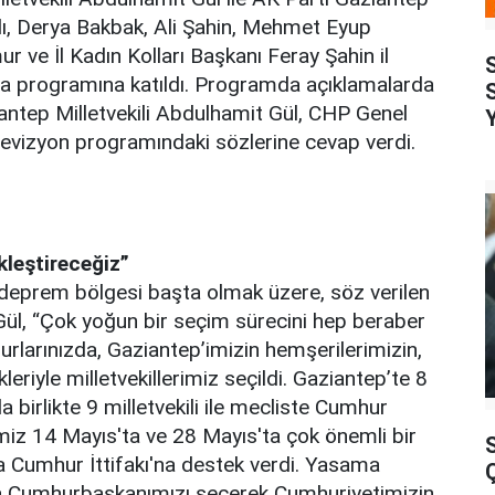
tlı, Derya Bakbak, Ali Şahin, Mehmet Eyup
r ve İl Kadın Kolları Başkanı Feray Şahin il
ma programına katıldı. Programda açıklamalarda
antep Milletvekili Abdulhamit Gül, CHP Genel
levizyon programındaki sözlerine cevap verdi.
kleştireceğiz”
e deprem bölgesi başta olmak üzere, söz verilen
 Gül, “Çok yoğun bir seçim sürecini hep beraber
rlarınızda, Gaziantep’imizin hemşerilerimizin,
leriyle milletvekillerimiz seçildi. Gaziantep’te 8
a birlikte 9 milletvekili ile mecliste Cumhur
timiz 14 Mayıs'ta ve 28 Mayıs'ta çok önemli bir
a Cumhur İttifakı'na destek verdi. Yasama
 da Cumhurbaşkanımızı seçerek Cumhuriyetimizin