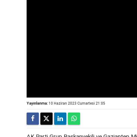
Yayınlanma:
10 Haziran 2023 Cumartesi 21:05
AK Parti Grup Başkanvekili ve Gaziantep Mil