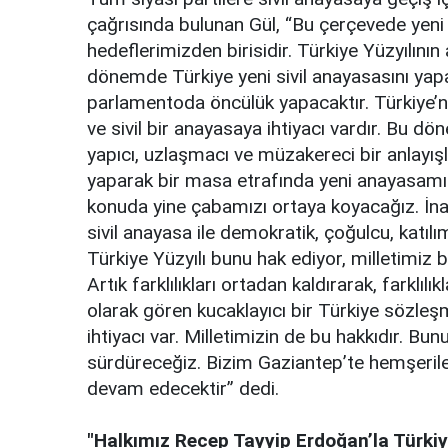
çağrısında bulunan Gül, “Bu çerçevede yeni 
hedeflerimizden birisidir. Türkiye Yüzyılın
dönemde Türkiye yeni sivil anayasasını yap
parlamentoda öncülük yapacaktır. Türkiye’n
ve sivil bir anayasaya ihtiyacı vardır. Bu 
yapıcı, uzlaşmacı ve müzakereci bir anlayış
yaparak bir masa etrafında yeni anayasamı
konuda yine çabamızı ortaya koyacağız. İna
sivil anayasa ile demokratik, çoğulcu, katıl
Türkiye Yüzyılı bunu hak ediyor, milletimiz 
Artık farklılıkları ortadan kaldırarak, farklılı
olarak gören kucaklayıcı bir Türkiye sözle
ihtiyacı var. Milletimizin de bu hakkıdır. Bu
sürdüreceğiz. Bizim Gaziantep’te hemşerile
devam edecektir” dedi.
"Halkımız Recep Tayyip Erdoğan’la Türkiy