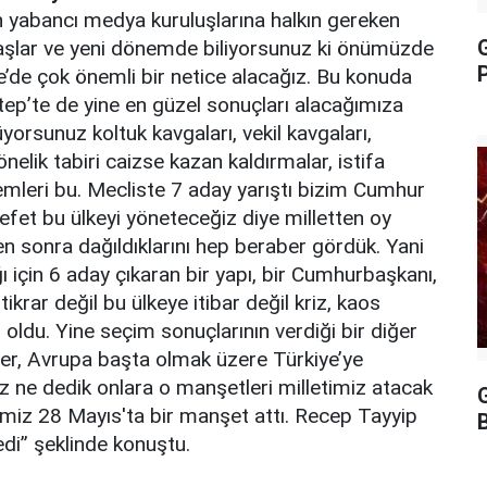
 yabancı medya kuruluşlarına halkın gereken
adaşlar ve yeni dönemde biliyorsunuz ki önümüzde
P
e’de çok önemli bir netice alacağız. Bu konuda
ep’te de yine en güzel sonuçları alacağımıza
yorsunuz koltuk kavgaları, vekil kavgaları,
önelik tabiri caizse kazan kaldırmalar, istifa
emleri bu. Mecliste 7 aday yarıştı bizim Cumhur
alefet bu ülkeyi yöneteceğiz diye milletten oy
ten sonra dağıldıklarını hep beraber gördük. Yani
 için 6 aday çıkaran bir yapı, bir Cumhurbaşkanı,
krar değil bu ülkeye itibar değil kriz, kaos
oldu. Yine seçim sonuçlarının verdiği bir diğer
iler, Avrupa başta olmak üzere Türkiye’ye
iz ne dedik onlara o manşetleri milletimiz atacak
G
timiz 28 Mayıs'ta bir manşet attı. Recep Tayyip
di” şeklinde konuştu.