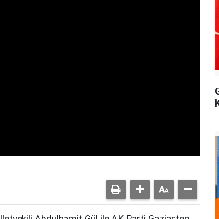
letvekili Abdulhamit Gül ile AK Parti Gaziantep