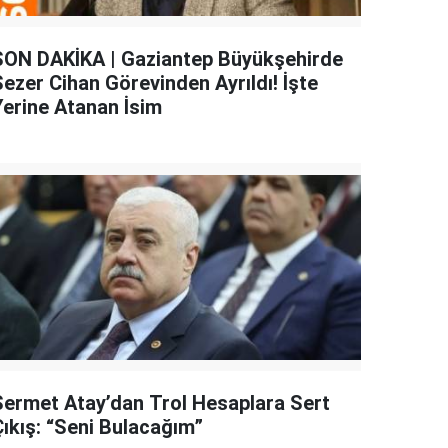
SON DAKİKA | Gaziantep Büyükşehirde
Sezer Cihan Görevinden Ayrıldı! İşte
Yerine Atanan İsim
Sermet Atay’dan Trol Hesaplara Sert
Çıkış: “Seni Bulacağım”