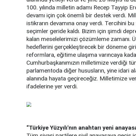
100. yılında milletin adamı Recep Tayyip Er
devamı için çok önemli bir destek verdi. Mill
istikrarın devamına onay verdi. Tercihini bu 
seçimler geride kaldı. Bizim için şimdi de
kalan meselelerimizi çözümleme zamanı. Ülk
hedeflerini gerçekleştirecek bir döneme gir
reformlara, eğitime ulaşıma varıncaya kadar
Cumhurbaşkanımızın milletimize verdiği tüm
parlamentoda diğer hususların, yine idari 
alanında hayata geçireceğiz. Milletimize ve
ifadelerine yer verdi.
“Türkiye Yüzyılı'nın anahtarı yeni anayas
Tüm siyasi partilere sivil anayasaya geçiş iç