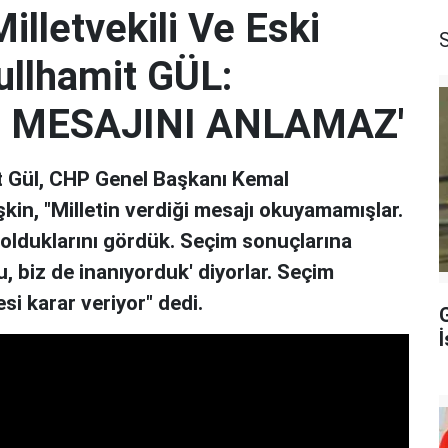
illetvekili Ve Eski
llhamit GÜL:
IN MESAJINI ANLAMAZ'
t Gül, CHP Genel Başkanı Kemal
şkin, "Milletin verdiği mesajı okuyamamışlar.
 olduklarını gördük. Seçim sonuçlarına
, biz de inanıyorduk' diyorlar. Seçim
esi karar veriyor" dedi.
İ