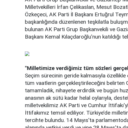
Milletvekilleri İrfan Çelikaslan, Mesut Boza
Özkeçeci, AK Parti İl Başkanı Ertuğrul Teymu
başkanlığında düzenlenen teşkilatla buluş
bulunan AK Parti Grup Başkanvekili ve Gazi
Başkanı Kemal Kılaçdaroğlu'nun katıldığı te
"Milletimize verdiğimiz tüm sözleri gerçe
Seçim sürecinin geride kalmasıyla özellikl
tüm vaatlerin gerçekleştirileceğini belirten
tamamladık, nihayete erdirdik ve bugün huzu
anasının ak sütü kadar helal oylarıyla, destek
milletvekilimiz AK Parti ve Cumhur İttifakı'yl
İttifakımız temsil ediliyor. Türkiye’de mille
tercihte bulundu. 14 Mayıs'ta parlamentod
alanında yetkiyi verdi ve yine 28 Mayıs'ta