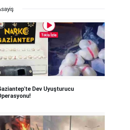
Asayiş
Gaziantep'te Dev Uyuşturucu
Operasyonu!