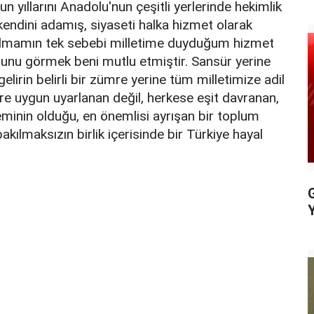
n yıllarını Anadolu'nun çeşitli yerlerinde hekimlik
 kendini adamış, siyaseti halka hizmet olarak
 olmamın tek sebebi milletime duyduğum hizmet
uğunu görmek beni mutlu etmiştir. Sansür yerine
lirin belirli bir zümre yerine tüm milletimize adil
lere uygun uyarlanan değil, herkese eşit davranan,
eminin olduğu, en önemlisi ayrışan bir toplum
kılmaksızın birlik içerisinde bir Türkiye hayal