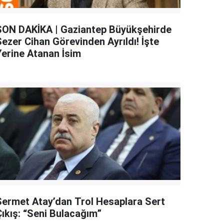
SON DAKİKA | Gaziantep Büyükşehirde
Sezer Cihan Görevinden Ayrıldı! İşte
Yerine Atanan İsim
Sermet Atay’dan Trol Hesaplara Sert
Çıkış: “Seni Bulacağım”