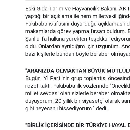
Eski Gıda Tarım ve Hayvancılık Bakanı, AK P
yaptığı bir açıklama ile hem milletvekilliğind
Fakıbaba istifasını duyurduğu açıklamasınd
makamlarda görev yapma fırsatı buldum. Bu
Şanlıurfa halkına yürekten teşekkür ediyoru
oldu. Onlardan ayrıldığım için üzgünüm. An
bazı kişilerle bundan böyle beraber olmayaca
"ARANIZDA OLMAKTAN BÜYÜK MUTLUL
Bugün İYİ Parti'nin grup toplantısı öncesi
rozet taktı. Fakıbaba ilk sözlerinde "Öncelik
millet sevdası olan sizlerle beraber olmak
duyuyorum. 20 yıllık bir siyasetçi olarak sa
gibi heyecanlı hissediyorum." dedi.
"BİRLİK İÇERİSİNDE BİR TÜRKİYE HAYAL