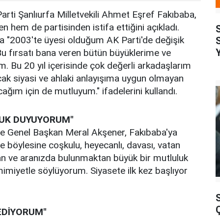
arti Şanlıurfa Milletvekili Ahmet Eşref Fakıbaba,
en hem de partisinden istifa ettiğini açıkladı.
a "2003'te üyesi olduğum AK Parti'de değişik
 fırsatı bana veren bütün büyüklerime ve
m. Bu 20 yıl içerisinde çok değerli arkadaşlarım
cak siyasi ve ahlaki anlayışıma uygun olmayan
ğım için de mutluyum." ifadelerini kullandı.
UK DUYUYORUM"
nde Genel Başkan Meral Akşener, Fakıbaba'ya
le böylesine coşkulu, heyecanlı, davası, vatan
tan ve aranızda bulunmaktan büyük bir mutluluk
mimiyetle söylüyorum. Siyasete ilk kez başlıyor
 EDİYORUM"