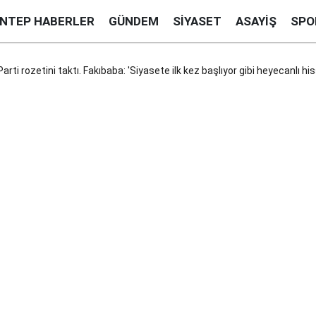
ANTEP HABERLER
GÜNDEM
SIYASET
ASAYIŞ
SPO
rti rozetini taktı. Fakıbaba: 'Siyasete ilk kez başlıyor gibi heyecanlı h