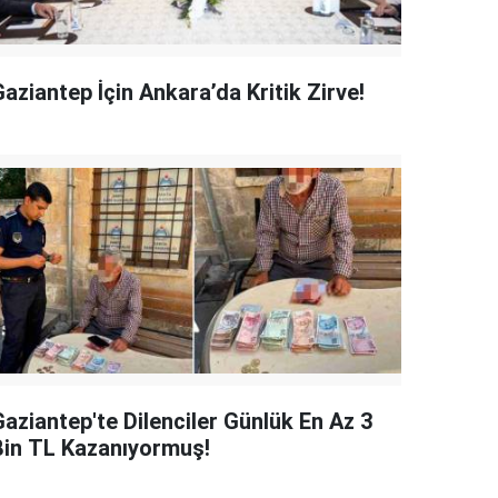
aziantep İçin Ankara’da Kritik Zirve!
Gaziantep'te Dilenciler Günlük En Az 3
Bin TL Kazanıyormuş!