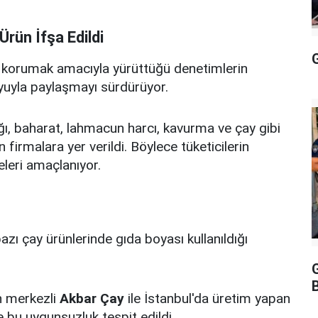
rün İfşa Edildi
G
nı korumak amacıyla yürüttüğü denetimlerin
uyla paylaşmayı sürdürüyor.
ğı, baharat, lahmacun harcı, kavurma ve çay gibi
 firmalara yer verildi. Böylece tüketicilerin
eleri amaçlanıyor.
zı çay ürünlerinde gıda boyası kullanıldığı
n merkezli
Akbar Çay
ile İstanbul'da üretim yapan
e bu uygunsuzluk tespit edildi.