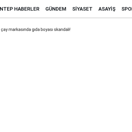
ANTEP HABERLER
GÜNDEM
SIYASET
ASAYIŞ
SPO
ü çay markasında gıda boyası skandalı!