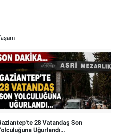
Yaşam
Gaziantep'te 28 Vatandaş Son
Yolculuğuna Uğurlandı...