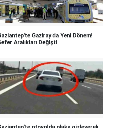
Gaziantep'te Gaziray'da Yeni Dönem!
efer Aralıkları Değişti
Gaziantep'te otoyolda plaka gizleyerek