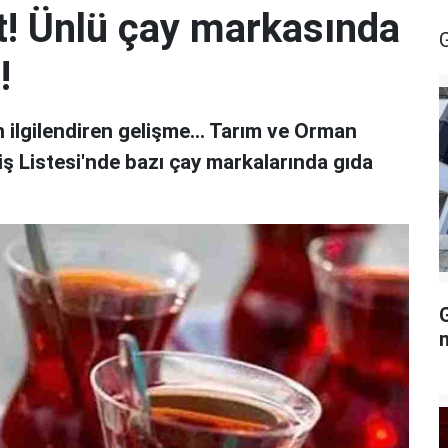
at! Ünlü çay markasında
!
n ilgilendiren gelişme... Tarım ve Orman
şiş Listesi'nde bazı çay markalarında gıda
G