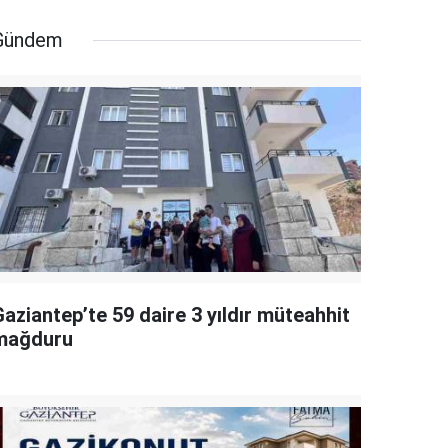
Gündem
aziantep’te 59 daire 3 yıldır müteahhit
mağduru