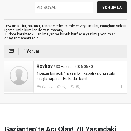
UYARI:
Küfür, hakaret, rencide edici cümleler veya imalar, inançlara saldırı
içeren, imla kuralları ile yazılmamış,
Türkçe karakter kullanılmayan ve büyük harflerle yazılmış yorumlar
onaylanmamaktadır.
1 Yorum
Kovboy
/ 30 Haziran 2026 06:30
1 pazar biri açık 1 pazar biri kapalı ya onun gibi
sırayla yaparlar. Bu kadar basit.
Yanıtla
(0)
(0)
Gaziantep’te Acı Olay! 70 Yaşındaki