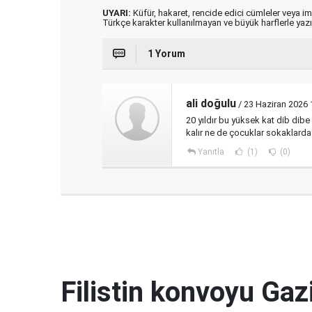
UYARI:
Küfür, hakaret, rencide edici cümleler veya imal
Türkçe karakter kullanılmayan ve büyük harflerle ya
1 Yorum
ali doğulu
/ 23 Haziran 2026 
20 yıldır bu yüksek kat dib dib
kalır ne de çocuklar sokaklarda
Yanıtla
(1)
(0)
Filistin konvoyu Gaz