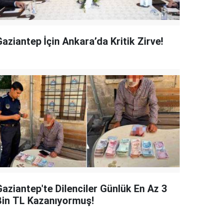
aziantep İçin Ankara’da Kritik Zirve!
Gaziantep'te Dilenciler Günlük En Az 3
Bin TL Kazanıyormuş!