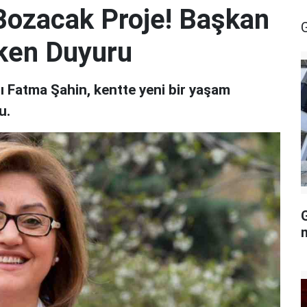
Bozacak Proje! Başkan
eken Duyuru
 Fatma Şahin, kentte yeni bir yaşam
u.
G