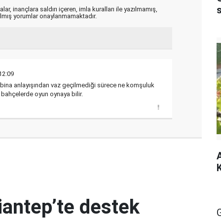
ar, inançlara saldırı içeren, imla kuralları ile yazılmamış,
zılmış yorumlar onaylanmamaktadır.
12:09
e bina anlayışından vaz geçilmediği sürece ne komşuluk
 bahçelerde oyun oynaya bilir.
A
K
iantep’te destek