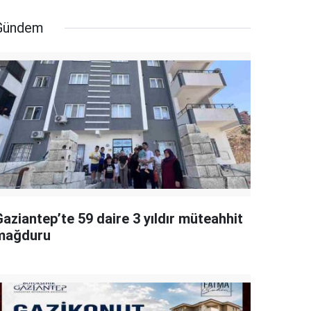
Gündem
aziantep’te 59 daire 3 yıldır müteahhit
mağduru