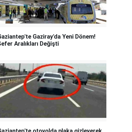
Gaziantep'te Gaziray'da Yeni Dönem!
efer Aralıkları Değişti
Gaziantep'te otoyolda plaka gizleyerek