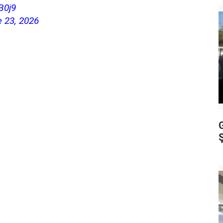
B0j9
 23, 2026
Ş