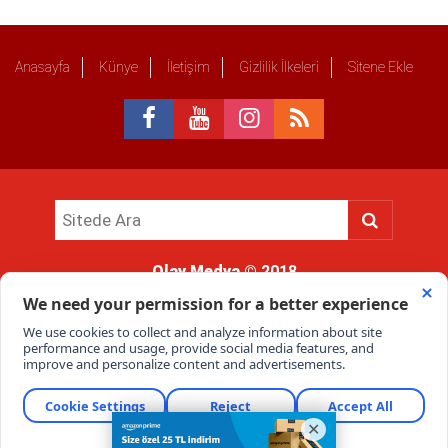
Anasayfa
Künye
İletişim
Gizlilik İlkeleri
Sitene Ekle
Olay Medya
© 2018
Sitemizde kullanılan içerik ve görsellerin tüm hakları saklıdır, izinsiz
kullanımı hukuki yaptırıma tabidir.
Haber Portalı Yazılımı