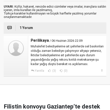
UYARI:
Küfür, hakaret, rencide edici cümleler veya imalar, inançlara saldırı
içeren, imla kuralları ile yazılmamış,
Türkçe karakter kullanılmayan ve büyük harflerle yazılmış yorumlar
onaylanmamaktadır.
1 Yorum
Perilikaya
/ 06 Haziran 2026 22:09
Muhalefet belediyelerine ait şehirlerde sel baskınları
olduğu zaman belediye çalışmıyor altyapı yetersiz,
İktidar belediyelerine ait şehirlerde aynı durum
yaşandığında yağış rekoru kırıldı metrekareye şu
kadar yağış düştü bereket vs.açıklaması.
Yanıtla
(3)
(0)
Filistin konvoyu Gaziantep’te destek