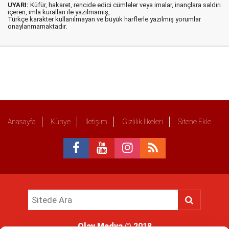
UYARI:
Küfür, hakaret, rencide edici cümleler veya imalar, inançlara saldırı
içeren, imla kuralları ile yazılmamış,
Türkçe karakter kullanılmayan ve büyük harflerle yazılmış yorumlar
onaylanmamaktadır.
Anasayfa
Künye
İletişim
Gizlilik İlkeleri
Sitene Ekle
Olay Medya
© 2018