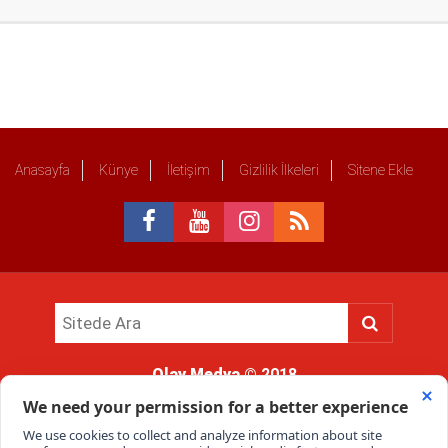
Anasayfa
Künye
İletişim
Gizlilik İlkeleri
Sitene Ekle
Olay Medya
© 2018
Sitemizde kullanılan içerik ve görsellerin tüm hakları saklıdır, izinsiz
kullanımı hukuki yaptırıma tabidir.