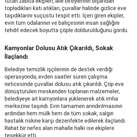
tutan zabıta ekipleri, aile bireylerinin dışarıdan
topladıkları katı atıkları, çuvallar halinde gizlice eve
taşıdıklarını suçüstü tespit etti. İçeri giren ekipler,
evin tüm odalarının ve bahçesinin insan sağlığını
tehdit edecek boyutta çöple doldurulduğunu gördü.
Kamyonlar Dolusu Atık Çıkarıldı, Sokak
İlaçlandı
Belediye temizlik işçilerinin de destek verdiği
operasyonda, evden saatler süren çalışma
neticesinde çuvallar dolusu atık çıkarıldı. Çöp eve
dönüştürülen meskenden toplanan malzemeler,
belediyeye ait kamyonlara yüklenerek atık imha
merkezine taşındı. Evin tamamen arındırılmasının
ardından hem mülk hem de tüm sokak, salgın
hastalık riskine karşı dezenfekte edilerek ilaçlandı.
Rahat bir nefes alan mahalle halkı ise ekiplere
teşekkür etti.