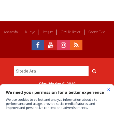
Anasayfa
Künye
İletişim
Gizlilik İlkeleri
Sitene Ekle
Olay Medya
© 2018
Sitemizde kullanılan içerik ve görsellerin tüm hakları saklıdır, izinsiz
kullanımı hukuki yaptırıma tabidir.