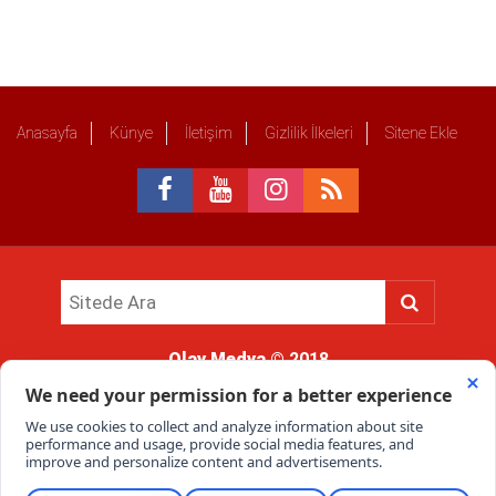
Anasayfa
Künye
İletişim
Gizlilik İlkeleri
Sitene Ekle
Olay Medya
© 2018
Sitemizde kullanılan içerik ve görsellerin tüm hakları saklıdır, izinsiz
kullanımı hukuki yaptırıma tabidir.