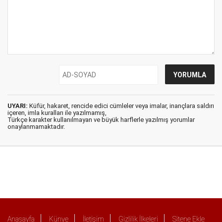
UYARI:
Küfür, hakaret, rencide edici cümleler veya imalar, inançlara saldırı
içeren, imla kuralları ile yazılmamış,
Türkçe karakter kullanılmayan ve büyük harflerle yazılmış yorumlar
onaylanmamaktadır.
Anasayfa
Künye
İletişim
Gizlilik İlkeleri
Sitene Ekle