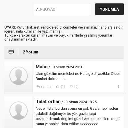
UYARI:
Küfür, hakaret, rencide edici cümleler veya imalar, inançlara saldırı
içeren, imla kuralları ile yazılmamış,
Türkçe karakter kullanılmayan ve büyük harflerle yazılmış yorumlar
onaylanmamaktadır.
2 Yorum
Maho
/ 13 Nisan 2024 20:01
Ulan güzelim memleket ne Hale geldi yaziklar Olsun
Bunlari dolduranlara
Yanıtla
(1)
(0)
Talat orhan
/ 13 Nisan 2024 18:25
Neden İstanbuldan sonra en çok Gaziantep neden
adaletli dağılmıyor bu yük gaziantepi
cezalandırmak degilmi güzel Antep ne hallere düştü
bunu yapanlar idam edilse azźzzzzzź