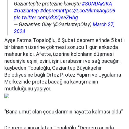
Gaziantep'te protezine kavuştu
#SONDAKIKA
#Gaziantep
#deprem
https://t.co/9kmxAojDD9
pic.twitter.com/xkXQeeZHbg
— Gaziantep Olay (@GaziantepOlay)
March 27,
2024
Ayşe Fatma Topaloğlu, 6 Şubat depremlerinde 5 katlı
bir binanın üzerine çökmesi sonucu 1 gün enkazda
mahsur kaldı. Afette, üzerine kolonların düşmesi
nedeniyle eşini, evini, işini, arabasını ve sağ bacağını
kaybeden Topaloğlu, Gaziantep Büyükşehir
Belediyesine bağlı Ortez Protez Yapım ve Uygulama
Merkezinde protez bacağına kavuşmanın
mutluluğunu yaşıyor.
"Bana umut olan çocuklarımın hayatta kalması oldu"
Deprem anını anlatan Topaloğlu, "Deprem anında