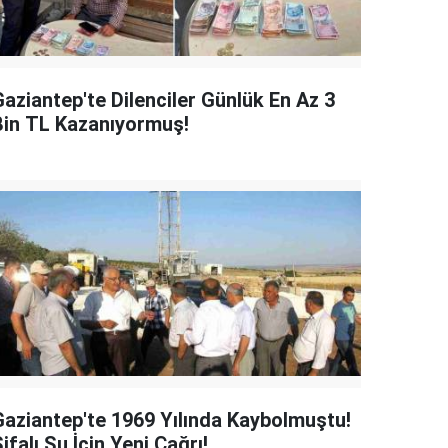
Gaziantep'te Dilenciler Günlük En Az 3
Bin TL Kazanıyormuş!
Gaziantep'te 1969 Yılında Kaybolmuştu!
ifalı Su İçin Yeni Çağrı!