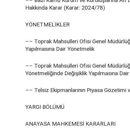
–– Bazı Kamu Kurum ve Kuruluşlarına Ait D
Hakkında Karar (Karar: 2024/78)
YÖNETMELİKLER
–– Toprak Mahsulleri Ofisi Genel Müdürlüğü
Yapılmasına Dair Yönetmelik
–– Toprak Mahsulleri Ofisi Genel Müdürlüğü
Yönetmeliğinde Değişiklik Yapılmasına Dai
–– Telsiz Ekipmanlarının Piyasa Gözetimi 
YARGI BÖLÜMÜ
ANAYASA MAHKEMESİ KARARLARI