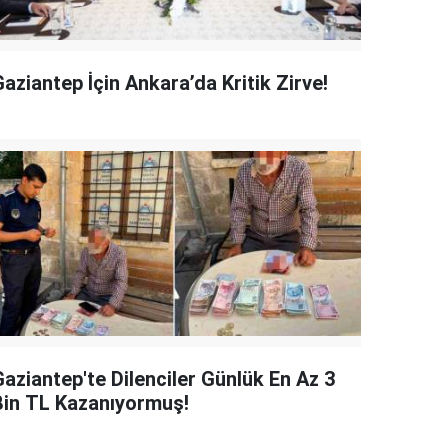
aziantep İçin Ankara’da Kritik Zirve!
Gaziantep'te Dilenciler Günlük En Az 3
Bin TL Kazanıyormuş!