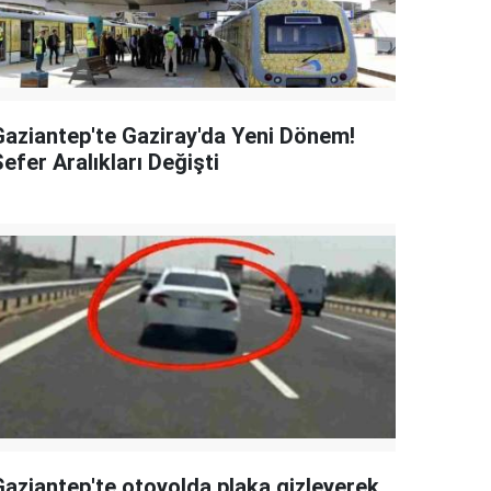
Gaziantep'te Gaziray'da Yeni Dönem!
efer Aralıkları Değişti
Gaziantep'te otoyolda plaka gizleyerek