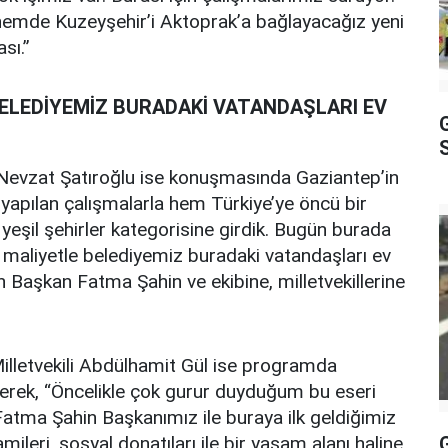
önemde Kuzeyşehir’i Aktoprak’a bağlayacağız yeni
sı.”
ELEDİYEMİZ BURADAKİ VATANDAŞLARI EV
S
 Nevzat Şatıroğlu ise konuşmasında Gaziantep’in
 yapılan çalışmalarla hem Türkiye’ye öncü bir
yeşil şehirler kategorisine girdik. Bugün burada
maliyetle belediyemiz buradaki vatandaşları ev
 Başkan Fatma Şahin ve ekibine, milletvekillerine
illetvekili Abdülhamit Gül ise programda
yerek, “Öncelikle çok gurur duyduğum bu eseri
tma Şahin Başkanımız ile buraya ilk geldiğimiz
ileri, sosyal donatıları ile bir yaşam alanı haline