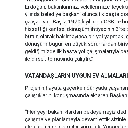
Erdoğan, bakanlarımız, vekillerimize teşekk
yılında belediye başkanı olunca ilk başta gö
çalışan var. Başta 1970’li yıllarda OSB ile 
hissettiği kentsel dönüşüm ihtiyacının 3’te 
bütün olarak bakılmayınca bir yol yapmak iç
dönüşüm bugün en büyük sorunlardan birisi
geldiğimizde ilk başta yol çalışmalarıyla b
ile dirsek temasında çalıştık.”
VATANDAŞLARIN UYGUN EV ALMALARI
Projenin hayata geçerken dünyada yaşanan sı
çalıştıklarını konuşmasında aktaran Başkan 
“Her şeyi bakanlıklardan bekleyemeyiz dedik
çalışma ve planlamayla devam ettik sizinle
almaları için çalışmalar yürüttük. Yapacak ç