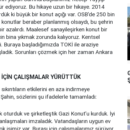
ür ediyoruz. Bu hikaye uzun bir hikaye. 2014
rdük ki büyük bir konut açığı var. OSB’de 250 bin
bu konutlar beraber planlanmış olsaydı, bu şehrin
bir azalırdı. Maalesef sanayileşirken konut bir
in bina yıkmak zorunda kalıyoruz. Kentsel
. Buraya başladığımızda TOKİ ile araziye
aşladık. Sorunları çözmek için her zaman Ankara
 İÇİN ÇALIŞMALAR YÜRÜTTÜK
Ş
kıntıların etkilerini en aza indirmeye
Şahin, sözlerini şu ifadelerle tamamladı:
 oturduk ve şirketleştik Gazi Konut’u kurduk. İyi
 anlaşmaları imzaladık. Vatandaşların uygun ev
ok işimiz var. Burası için çalışmalarımız sürüyor.