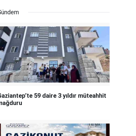
Gündem
aziantep’te 59 daire 3 yıldır müteahhit
mağduru