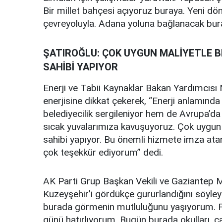
Bir millet bahçesi açıyoruz buraya. Yeni d
çevreyoluyla. Adana yoluna bağlanacak bura
ŞATIROĞLU: ÇOK UYGUN MALİYETLE B
SAHİBİ YAPIYOR
Enerji ve Tabii Kaynaklar Bakan Yardımcısı
enerjisine dikkat çekerek, “Enerji anlamında
belediyecilik sergileniyor hem de Avrupa’da 
sıcak yuvalarımıza kavuşuyoruz. Çok uygun 
sahibi yapıyor. Bu önemli hizmete imza atan
çok teşekkür ediyorum” dedi.
AK Parti Grup Başkan Vekili ve Gaziantep M
Kuzeyşehir’i gördükçe gururlandığını söyle
burada görmenin mutluluğunu yaşıyorum. Fa
günü hatırlıyorum. Bugün burada okulları, cam