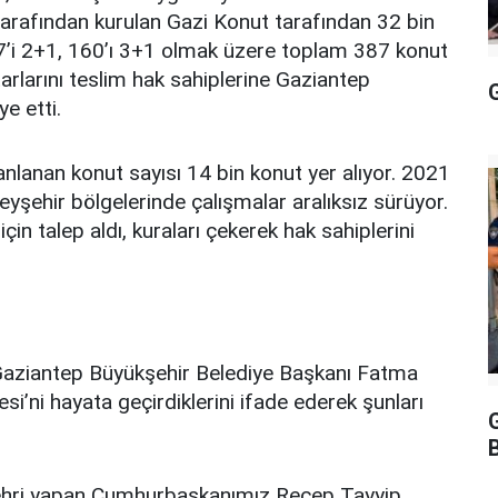
arafından kurulan Gazi Konut tarafından 32 bin
i 2+1, 160’ı 3+1 olmak üzere toplam 387 konut
arlarını teslim hak sahiplerine Gaziantep
G
e etti.
anlanan konut sayısı 14 bin konut yer alıyor. 2021
yşehir bölgelerinde çalışmalar aralıksız sürüyor.
in talep aldı, kuraları çekerek hak sahiplerini
aziantep Büyükşehir Belediye Başkanı Fatma
si’ni hayata geçirdiklerini ifade ederek şunları
şehri yapan Cumhurbaşkanımız Recep Tayyip