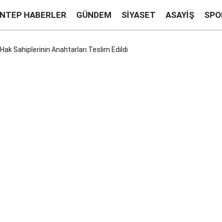
ANTEP HABERLER
GÜNDEM
SIYASET
ASAYIŞ
SPO
ak Sahiplerinin Anahtarları Teslim Edildi