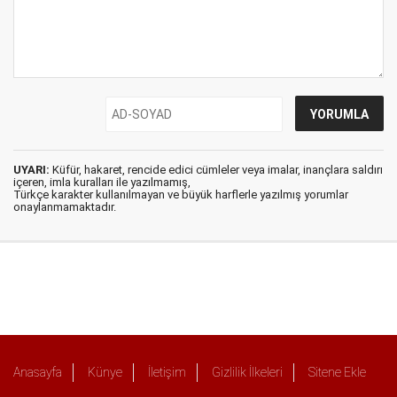
UYARI:
Küfür, hakaret, rencide edici cümleler veya imalar, inançlara saldırı
içeren, imla kuralları ile yazılmamış,
Türkçe karakter kullanılmayan ve büyük harflerle yazılmış yorumlar
onaylanmamaktadır.
Anasayfa
Künye
İletişim
Gizlilik İlkeleri
Sitene Ekle