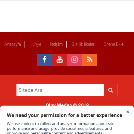
Anasayfa
Künye
İletişim
Gizlilik İlkeleri
Sitene Ekle
Olay Medya
© 2018
Sitemizde kullanılan içerik ve görsellerin tüm hakları saklıdır, izinsiz
kullanımı hukuki yaptırıma tabidir.