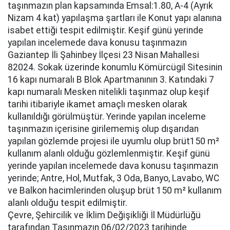
taşınmazın plan kapsamında Emsal:1.80, A-4 (Ayrık
Nizam 4 kat) yapılaşma şartları ile Konut yapı alanına
isabet ettiği tespit edilmiştir. Keşif günü yerinde
yapılan incelemede dava konusu taşınmazın
Gaziantep İli Şahinbey İlçesi 23 Nisan Mahallesi
82024. Sokak üzerinde konumlu Kömürcügil Sitesinin
16 kapı numaralı B Blok Apartmanının 3. Katındaki 7
kapı numaralı Mesken nitelikli taşınmaz olup keşif
tarihi itibariyle ikamet amaçlı mesken olarak
kullanıldığı görülmüştür. Yerinde yapılan inceleme
taşınmazın içerisine girilememiş olup dışarıdan
yapılan gözlemde projesi ile uyumlu olup brüt150 m²
kullanım alanlı olduğu gözlemlenmiştir. Keşif günü
yerinde yapılan incelemede dava konusu taşınmazın
yerinde; Antre, Hol, Mutfak, 3 Oda, Banyo, Lavabo, WC
ve Balkon hacimlerinden oluşup brüt 150 m² kullanım
alanlı olduğu tespit edilmiştir.
Çevre, Şehircilik ve İklim Değişikliği İl Müdürlüğü
tarafından Taşınmazın 06/02/2023 tarihinde