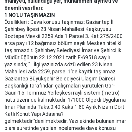
mahiyeti, bulunduğu yer, muhammen kıymeti ve
önemli vasıfları:
1 NO'LU TAŞINMAZIN
Özellikleri : Dava konusu taşınmaz; Gaziantep İli
Şahinbey İlçesi 23 Nisan Mahallesi Keşkuyusu
Boztepe Mevkii 2259 Ada 1 Parsel 3. Kat 275/2400
arsa paylı 12 bağımsız bölüm sayılı Mesken nitelikli
taşınmazdır. Şahinbey Belediyesi İmar ve Şehircilik
Müdürlüğünün 22.12.2021 tarih E-69518 sayılı
yazısında; "...İlgi yazınızda sözü edilen 23 Nisan
Mahallesi ada 2259, parsel 1'de kayıtlı taşınmaz
Gaziantep Büyükşehir Belediyesi Ulaşım Dairesi
Başkanlığı tarafından çalışmaları yürütülen Gar-
Gaün-15 Temmuz Yerleşkesi raylı sistem (metro)
hattı üzerinde kalmaktadır. 1/1000 Ölçekli Uygulama
İmar Planında Taks:0.40 Kaks:1.80 Ayrık Nizam Dört
Katlı Konut Yapı Adasına?
gelmektedir."denilmektedir. Yazı ekinde bulunan imar
planı suretinde yapılan incelemede dava konusu