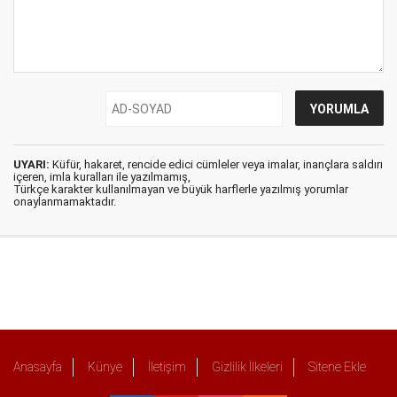
UYARI:
Küfür, hakaret, rencide edici cümleler veya imalar, inançlara saldırı
içeren, imla kuralları ile yazılmamış,
Türkçe karakter kullanılmayan ve büyük harflerle yazılmış yorumlar
onaylanmamaktadır.
Anasayfa
Künye
İletişim
Gizlilik İlkeleri
Sitene Ekle