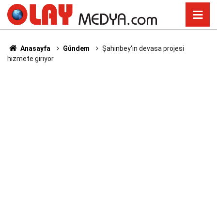
Anasayfa
Gündem
Şahinbey'in devasa projesi
hizmete giriyor